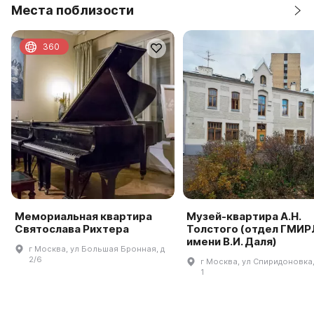
Места поблизости
360
Мемориальная квартира
Музей-квартира А.Н.
Святослава Рихтера
Толстого (отдел ГМИР
имени В.И. Даля)
г Москва, ул Большая Бронная, д
2/6
г Москва, ул Спиридоновка, 
1