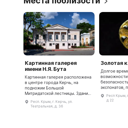
Места поблизости
Картинная галерея
Золотая 
имени Н.Я. Бута
Долгое время
возможности
Картинная галерея расположена
безопасност
в центре города Керчь, на
экспонатов, 
подножии Большой
археологиче
Митридатской лестницы. Здание
Респ Крым, 
передавались
было построено в первой
д 22
Респ. Крым, г. Керчь, ул.
банк. В 2005
половине XIX века в
Театральная, д. 36
классическом стиле. В 1985 году,
в канун 40-летия Поб ...