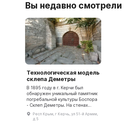
Вы недавно смотрели
Технологическая модель
склепа Деметры
В 1895 году в г. Керчи был
обнаружен уникальный памятник
погребальной культуры Боспора
- Склеп Деметры. На стенах
погребальной камеры
Респ Крым, г Керчь, ул 51-й Армии,
изображено похищение Коры
д 5
(дочери богини) Плутоном.
Центральный пл...