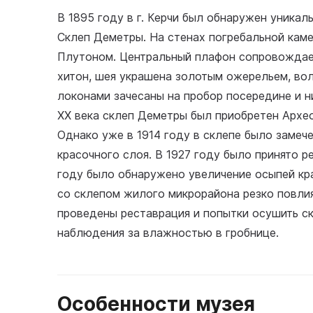
В 1895 году в г. Керчи был обнаружен уникал
Склеп Деметры. На стенах погребальной кам
Плутоном. Центральный плафон сопровождает
хитон, шея украшена золотым ожерельем, в
локонами зачесаны на пробор посередине и н
XX века склеп Деметры был приобретен Архео
Однако уже в 1914 году в склепе было заме
красочного слоя. В 1927 году было принято р
году было обнаружено увеличение осыпей кра
со склепом жилого микрорайона резко повлия
проведены реставрация и попытки осушить с
наблюдения за влажностью в гробнице.
Особенности музея