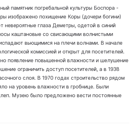
ьный памятник погребальной культуры Боспора -
еры изображено похищение Коры (дочери богини)
 невероятные глаза Деметры, одетой в синий
олосы каштановые со свисающими волнистыми
испадают вьющимися на плечи волнами. В начале
логической комиссией и открыт для посетителей.
чено появление повышенной влажности и шелушение
ешение ограничить доступ посетителей, а в 1938
сочного слоя. В 1970 годах строительство рядом
ло на уровень влажности в гробнице. Были
клеп. Музею было предложено вести постоянные