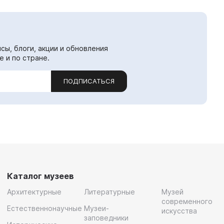
сы, блоги, акции и обновления
е и по стране.
ПОДПИСАТЬСЯ
Каталог музеев
Архитектурные
Литературные
Музей
современного
Естественнонаучные
Музеи-
искусства
заповедники