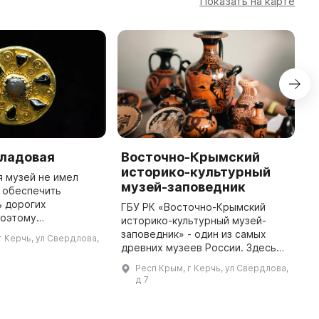
Показать на карте
кладовая
Восточно-Крымский
М
историко-культурный
 музей не имел
...
музей-заповедник
 обеспечить
ь дорогих
ГБУ РК «Восточно-Крымский
поэтому
историко-культурный музей-
ские находки
заповедник» - один из самых
г Керчь, ул Свердлова,
 на хранение в
древних музеев России. Здесь
 году в Керченском
представлены круглогодично
Респ Крым, г Керчь, ул Свердлова,
историко-культурном заповед ...
работающие экскурсионные
д 7
объекты: Историко-
археологический музей ...