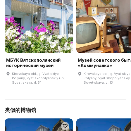
МБУК Вятскополянский
Музей советского быт
исторический музей
«Коммуналка»
Kirovskaya obl., g. Vyat·skiye
Kirovskaya obl., g. Vyat·skiye
Polyany, Vyat·skopolyanskiy r-n., ul.
Polyany, Vyat·skopolyanskiy r-
Sovet·skaya, d. 51
Sovet·skaya, d. 13
类似的博物馆