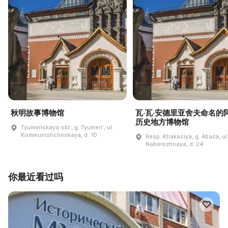
秋明故事博物馆
瓦·瓦·安德里亚舍夫命名的
历史地方博物馆
Tyumenskaya obl., g. Tyumenʹ, ul.
Kommunisticheskaya, d. 10
Resp. Khakasiya, g. Abaza, ul
Naberezhnaya, d. 24
你最近看过吗