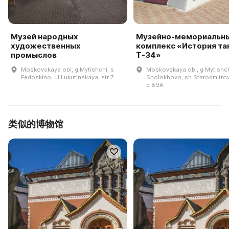
Музей народных
Музейно-мемориальн
художественных
комплекс «История та
промыслов
Т-34»
Moskovskaya obl, g Mytishchi, s
Moskovskaya obl, g Mytishch
Fedoskino, ul Lukutinskaya, str 7
Sholokhovo, sh Starodmitro
d 89A
类似的博物馆