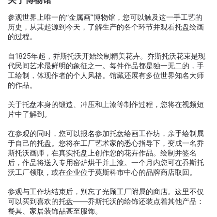
参观世界上唯一的“金属画”博物馆，您可以触及这一手工艺的
历史，从其起源到今天，了解生产的各个环节并观看托盘绘画
的过程。
自1825年起，乔斯托沃开始绘制精美花卉。乔斯托沃花束是现
代民间艺术最鲜明的象征之一。每件作品都是独一无二的，手
工绘制，体现作者的个人风格。馆藏还展有多位世界知名大师
的作品。
关于托盘本身的锻造、冲压和上漆等制作过程，您将在视频短
片中了解到。
在参观的同时，您可以报名参加托盘绘画工作坊，亲手绘制属
于自己的托盘。您将在工厂艺术家的悉心指导下，变成一名乔
斯托沃画师，在真实托盘上创作您的花卉作品。绘制并签名
后，作品将送入专用窑炉烘干并上漆。一个月内您可在乔斯托
沃工厂领取，或在企业位于莫斯科市中心的品牌商店取回。
参观与工作坊结束后，别忘了光顾工厂附属的商店。这里不仅
可以买到喜欢的托盘——乔斯托沃的绘饰还装点着其他产品：
餐具、家居装饰品甚至服饰。