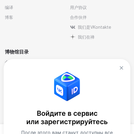
编译
用户协议
博客
合作伙伴
我们是VKontakte
我们在禅
博物馆目录
个人与纪念博物馆
文学
剧院博物馆
自然科学博物馆
博物馆-保护区
艺术
历史
行业
地方史
音乐
大樓
博物馆藏品
Войдите в сервис
или зарегистрируйтесь
当代艺术博物馆
下载应用程序
После этого вам станут доступны все