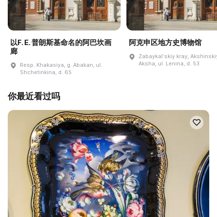
以F. E. 普朗斯基命名的阿巴坎画
阿克申区地方史博物馆
廊
Zabaykalʹskiy kray, Akshinskiy
Aksha, ul. Lenina, d. 53
Resp. Khakasiya, g. Abakan, ul.
Shchetinkina, d. 65
你最近看过吗