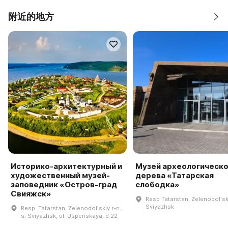
附近的地方
Историко-архитектурный и
Музей археологическо
художественный музей-
дерева «Татарская
заповедник «Остров-град
слободка»
Свияжск»
Resp Tatarstan, Zelenodolʹski
Sviyazhsk
Resp. Tatarstan, Zelenodolʹskiy r-n.,
s. Sviyazhsk, ul. Uspenskaya, d 22