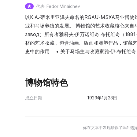
代表
Fedor Minaichev
以K.A.·蒂米里亚泽夫命名的RGAU‑MSХА马
业和马场养殖的发展。 博物馆的艺术收藏核心来自马场主
завод）所有者雅科夫·伊万诺维奇·布托维奇（18
材的艺术收藏，包含油画、版画和雕塑作品，馆藏艺术
史中的作用； • 关于马场主与收藏家雅·伊·布托维奇
博物馆特色
成立日期
1929年1月23日
你在文本中发现错误了吗? 选