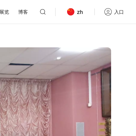
zh
展览
博客
入口