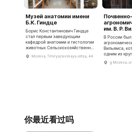
Музей анатомии имени
Почвенно
Б.К. Гиндце
агрономи
им. В. Р. 
Борис Константинович Гиндце
стал первым заведующим
В России был
кафедрой анатомии и гистологии
агрономическ
животных Сельскохозяйственной
Вильямса, ко
академии им. К. А. Тимирязева в
одним из кру
Moskva, Timiryazevskaya ulitsa, 44
1935 году и заложил основу
музеев в мир
g Moskva, ul
учебного и научного анатомиче
представляе
...
你最近看过吗