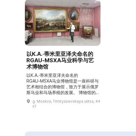
以K.A.·蒂米里亚泽夫命名的
RGAU‑MSХА马业科学与艺
术博物馆
以K.A.·蒂米里亚泽夫命名的
RGAU‑MSХА马业博物馆是一座科研与
艺术相结合的博物馆，致力于展示俄罗
斯马业和马场养殖的发展。 博物馆的
艺术收藏核心来自马场主、普里列普斯
g. Moskva, Timiryazevskaya ulitsa, 44
基马场（Прилепский конный
s1
завод）所有者雅科夫·伊万诺维奇·布
托维奇（1881-1937）的收藏。 目
前，博物馆拥有世界上最大的以马为题
材的艺术收藏，包含油画、版画和雕塑
作品，馆藏艺术家超过200位。 ...