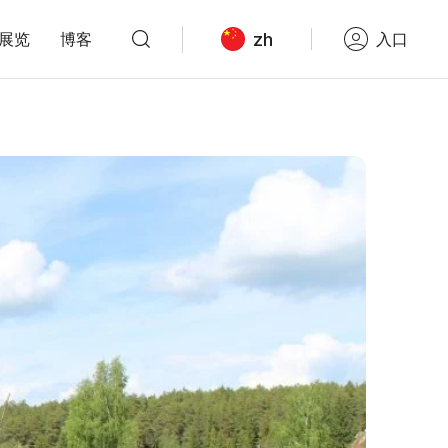
zh
展览
博客
入口