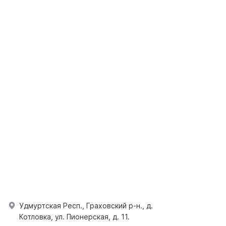
Удмуртская Респ., Граховский р-н., д.
Котловка, ул. Пионерская, д. 11.