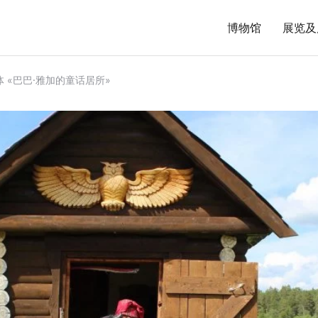
博物馆
展览及
 «巴巴·雅加的童话居所»