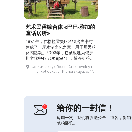
艺术民俗综合体 «巴巴·雅加的
童话居所»
1981年，在格拉霍夫区科特洛夫卡村
建成了一座木制文化之家，用于居民的
休闲活动。2003年，它被改建为俄罗
斯文化中心 «Оберег》，旨在维护俄
罗斯文化的传统、仪式和风俗。2013
Udmurt·skaya Resp., Grakhovskiy r-
年，在此基础上成立了市政自治文化机
n., d. Kotlovka, ul. Pionerskaya, d. 11.
构——艺术民俗综合体 «巴巴·雅加的
童话居所》。这里适合所有愿意前来的
人：儿童、成年人、青年、行动不便
者、家庭、团体和公司，可有意义且充
满趣味地度过时光。这里可以走进童话
世界，观赏以俄...
给你的一封信！
每周一次，我们将发送公告，博客，促销
地的展览。