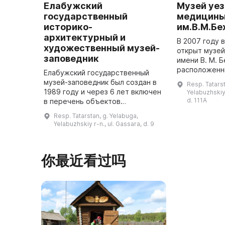
Елабужский
Музей уе
государственный
медицин
историко-
им.В.М.Бе
архитектурный и
В 2007 году 
художественный музей-
открыт музе
заповедник
имени В. М. 
расположенн
Елабужский государственный
корпусов зем
музей-заповедник был создан в
Resp. Tatarst
построенной 
1989 году и через 6 лет включен
Yelabuzhskiy 
Экспозиция 
d. 111A
в перечень объектов
исторического и культурного
Resp. Tatarstan, g. Yelabuga,
наследия федерального
Yelabuzhskiy r-n., ul. Gassara, d. 9
значения. В музее хранятся 75
169 предмет ...
你最近看过吗