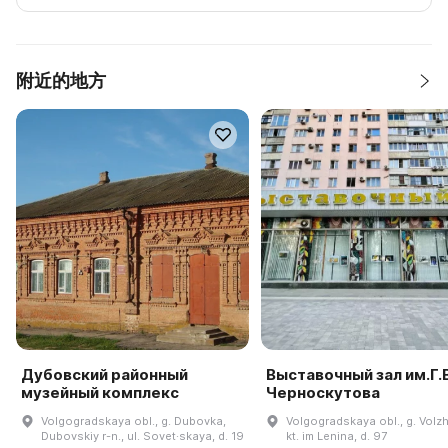
附近的地方
Дубовский районный
Выставочный зал им.Г.В
музейный комплекс
Черноскутова
Volgogradskaya obl., g. Dubovka,
Volgogradskaya obl., g. Volzh
Dubovskiy r-n., ul. Sovet·skaya, d. 19
kt. im Lenina, d. 97