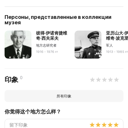
Персоны, представленные в коллекции
музея
彼得·伊诺肯捷维
亚历山大·
奇·西夫采夫
维奇·波克
地方志研究者
军人
1916 - 1976 гг
1913 - 1985 г
0
印象
所有印象
你觉得这个地方怎么样？