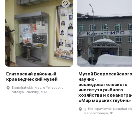
Елизовский районный
Музей Всероссийског
краеведческий музей
научно-
исследовательского
Kamchat·skiy kray, g Yelizovo, ul
института рыбного
Vitaliya Kruchiny, d 13
хозяйства и океаногр
«Мир морских глубин»
g. Petropavlovsk-Kamchat·ski
Naberezhnaya, 18