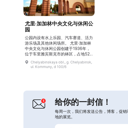
尤里·加加林中央文化与休闲公
园
公园内设有水上乐园、汽车赛道、活力
游乐场及其他休闲场所。 尤里·加加林
中央文化与休闲公园创建于1936年，
位于车里雅宾斯克市的林区，占地52
公顷。早在1930年代，地方当局就开
Chelyabinskaya obl., g. Chelyabinsk,
始考虑在市内的松树林地带建立一座公
ul. Kommuny, d 100/6
园。1961年，为纪念尤里·加加林的太
空飞行，公园被正式以这位苏联英雄的
名字命名。现在，这里已成为城市中受
欢迎的公园，常举办大型节庆、活动和
各类项目。公园新开放了免费的滑冰场
和雪圈滑道（t...
给你的一封信！
每周一次，我们将发送公告，博客，促销
地的展览。