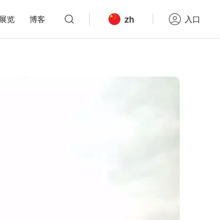
zh
展览
博客
入口