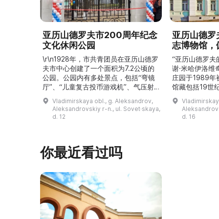
亚历山德罗夫市200周年纪念
亚历山德罗
文化休闲公园
志博物馆，
\r\n1928年，市共青团员在亚历山德罗
“亚历山德罗夫
夫市中心创建了一个面积为7.2公顷的
谢·米哈伊洛维
公园。公园内有多处景点，包括“弯镜
庄园于1989
厅”、“儿童复古投币游戏机”、气压射
馆藏包括19世
击场、“儿童之城”游乐区、户外健身器
初艺术家与工
Vladimirskaya obl., g. Aleksandrov,
Vladimirskay
材“Воркаут”、免费儿童游乐设施、游
于了解亚历山
Aleksandrovskiy r-n., ul. Sovet·skaya,
Aleksandrovs
乐项目“Веломобиль”、充气蹦床“吉
博物馆举办临
d. 12
d. 16
普”。2019年，作为“城市环境塑造”项
提供传统与戏
目的一部分，公园进行了部分整治：新
人和儿童的工
舞台建成，新的观景平台和中央林荫大
夫区的学前和
你最近看过吗
道得到完善，并安装了视 ...
馆课程。 ...