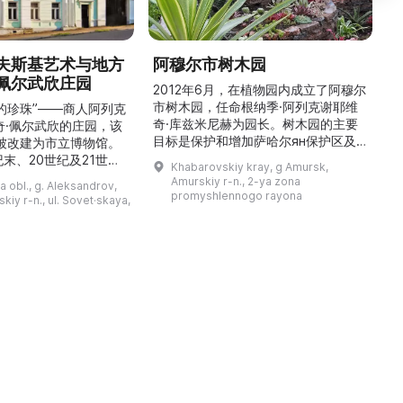
夫斯基艺术与地方
阿穆尔市树木园
佩尔武欣庄园
2012年6月，在植物园内成立了阿穆尔
市树木园，任命根纳季·阿列克谢耶维
的珍珠”——商人阿列克
奇·库兹米尼赫为园长。树木园的主要
世
奇·佩尔武欣的庄园，该
目标是保护和增加萨哈尔ян保护区及
年被改建为市立博物馆。
红豆杉林的植被，并创建远东地区稀有
纪末、20世纪及21世纪
Khabarovskiy kray, g Amursk,
和药用植物及露地栽培植物的种植区。
艺美术大师的作品，有助
Amurskiy r-n., 2-ya zona
a obl., g. Aleksandrov,
树木园尤其以其收集的列入红色名录的
1
德罗夫地区的艺术创作。
promyshlennogo rayona
kiy r-n., ul. Sovet·skaya,
远东植物而自豪（尖叶红豆杉、
建
时展览与常设展览，同时
Microbiota属、萨金特杜松、馨香卫
1
剧化的导览，以及面向成
矛、施里彭巴赫杜鹃）。树木园的设立
后
作坊。还可为亚历山德罗
旨在保护远东珍贵和受保护的植物，开
中小学机构预约外出博物
展科学研究，进行审美 ...