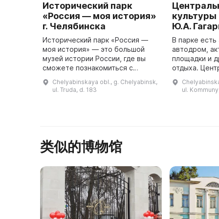
Исторический парк
Централь
«Россия — моя история»
культуры 
г. Челябинска
Ю.А. Гага
Исторический парк «Россия —
В парке есть
моя история» — это большой
автодром, ак
музей истории России, где вы
площадки и д
сможете познакомиться с
отдыха. Центральный парк
древними и современными
культуры и от
Chelyabinskaya obl., g. Chelyabinsk,
Chelyabinska
памятниками истории. Здесь вы
Гагарина был
ul. Truda, d. 183
ul. Kommuny
найдете множество
году в лесно
интерактивных програ ...
类似的博物馆