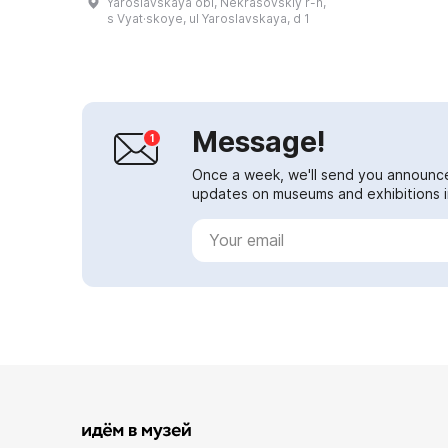
Yaroslavskaya obl, Nekrasovskiy r-n,
mechanisms used in peasant
s Vyat·skoye, ul Yaroslavskaya, d 1
households, incl...
Message!
Once a week, we'll send you announc
updates on museums and exhibitions in