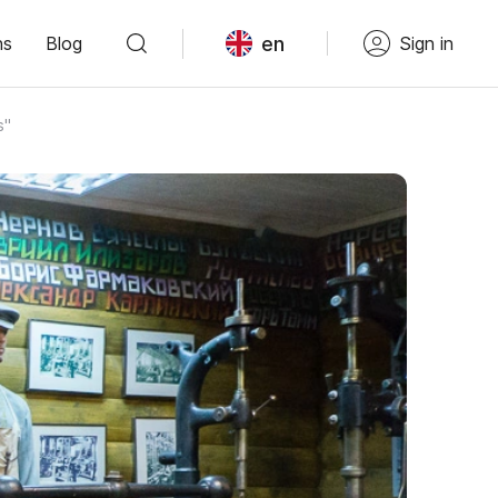
en
ns
Blog
Sign in
s"