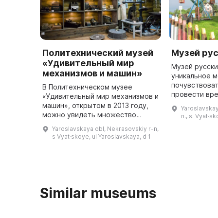
Политехнический музей
Музей рус
«Удивительный мир
Музей русски
механизмов и машин»
уникальное м
почувствоват
В Политехническом музее
провести вре
«Удивительный мир механизмов и
неповторимо
машин», открытом в 2013 году,
Yaroslavskay
бережно соб
можно увидеть множество
n., s. Vyat·s
забытые весе
интересных экспонатов. Среди
Yaroslavskaya obl, Nekrasovskiy r-n,
р ...
них представлены самые
s Vyat·skoye, ul Yaroslavskaya, d 1
простые механизмы,
использовавшиеся в к ...
Similar museums