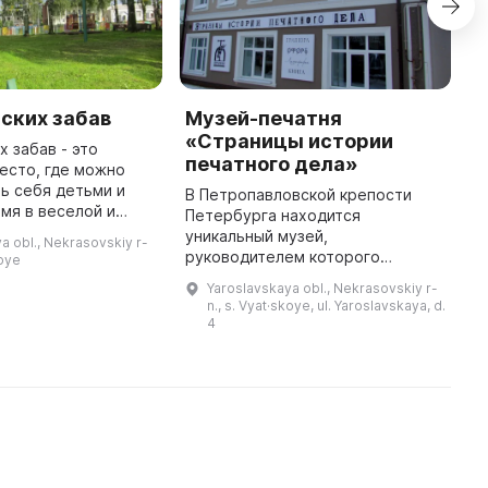
ских забав
Музей-печатня
И
«Страницы истории
«
х забав - это
печатного дела»
У
есто, где можно
ь себя детьми и
В Петропавловской крепости
М
мя в веселой и
Петербурга находится
У
й атмосфере. Здесь
уникальный музей,
п
a obl., Nekrasovskiy r-
ирают и воссоздают
руководителем которого
и
koye
лые игры и забавы
является потомственный график
д
Yaroslavskaya obl., Nekrasovskiy r-
Н. В. Сердюков. Здесь гости
В
n., s. Vyat·skoye, ul. Yaroslavskaya, d.
могут не только узнать много
4
интересного об истории и ...