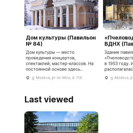
Дом культуры (Павильон
«Пчелово
№ 84)
ВДНХ (Пав
Дом культуры — место
Здание павил
проведения концертов,
«Пчеловодст
спектаклей, мастер-классов. На
в 1953 году.
постоянной основе здесь
располагалас
работают вокальные коллективы,
посвященная
g. Moskva, pr-kt. Mira, d. 119
g. Moskva, pr
музыкальные и творческие
промышленно
студии, а также проводятся
павильон исп
занятия по направле ...
Last viewed