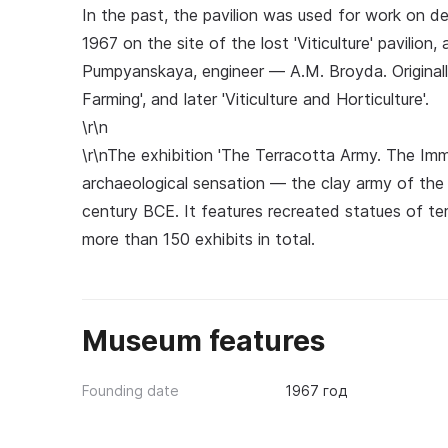
In the past, the pavilion was used for work on de
1967 on the site of the lost 'Viticulture' pavilio
Pumpyanskaya, engineer — A.M. Broyda. Originall
Farming', and later 'Viticulture and Horticulture'.
\r\n
\r\nThe exhibition 'The Terracotta Army. The Imm
archaeological sensation — the clay army of the
century BCE. It features recreated statues of te
more than 150 exhibits in total.
Museum features
Founding date
1967 год