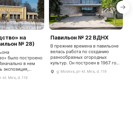
дство» на
Павильон № 22 ВДНХ
П
ильон № 28)
«
В прежние времена в павильоне
велась работа по созданию
ьона
П
разнообразных огородных
во» было построено
б
культур. Он построен в 1967 году
 Изначально в нем
п
на месте утраченного
ь экспозиция,
С
g. Moskva, pr-kt. Mira, d. 119
«Виноградарство», архитекторы
 хлебной
р
-kt. Mira, d. 119
— Акопов, Жук при участии
сти, затем
и
Пумпянской ...
ользовался для
п
временных выставок, а в 70-х ...