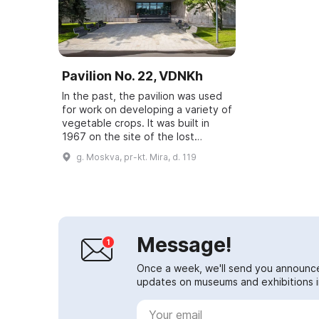
Pavilion No. 22, VDNKh
In the past, the pavilion was used
for work on developing a variety of
vegetable crops. It was built in
1967 on the site of the lost
'Viticulture' pavilion, architects —
g. Moskva, pr-kt. Mira, d. 119
Akopov, Zhuk with the particip...
Message!
Once a week, we'll send you announc
updates on museums and exhibitions in