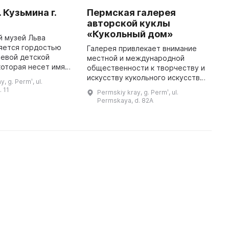
 Кузьмина г.
Пермская галерея
М
авторской куклы
г
«Кукольный дом»
к
й музей Льва
ляется гордостью
Галерея привлекает внимание
М
аевой детской
местной и международной
г
которая несет имя
общественности к творчеству и
т
исателя. Все
искусству кукольного искусства.
П
, g. Permʹ, ul.
т его такие
Пермская галерея авторской
X
. 11
Permskiy kray, g. Permʹ, ul.
, как «Капитан Коко
куклы «Кукольный дом»
ф
Permskaya, d. 82A
и Зеленое Ст ...
существует уже 10 лет и
и
приглашает в ...
...