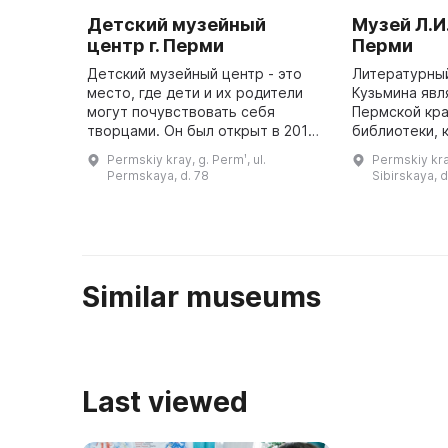
Детский музейный
Музей Л.И.
центр г. Перми
Перми
Детский музейный центр - это
Литературны
место, где дети и их родители
Кузьмина яв
могут почувствовать себя
Пермской кр
творцами. Он был открыт в 2015
библиотеки, 
году на улице Пермской в Перми,
известного п
Permskiy kray, g. Permʹ, ul.
Permskiy kray
в здании бывшего доходного
пермяки знаю
Permskaya, d. 78
Sibirskaya, d
дома XIX века. В нем предс ...
произведения
Similar museums
Last viewed