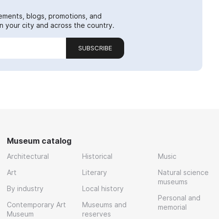
ements, blogs, promotions, and
 your city and across the country.
SUBSCRIBE
Museum catalog
Architectural
Historical
Music
Art
Literary
Natural science
museums
By industry
Local history
Personal and
Contemporary Art
Museums and
memorial
Museum
reserves