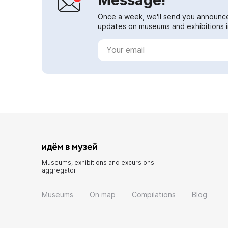
Once a week, we'll send you announc
updates on museums and exhibitions in
Museums, exhibitions and excursions
aggregator
Museums
On map
Compilations
Blog