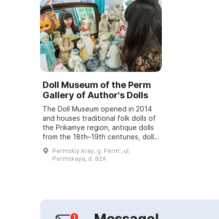
Doll Museum of the Perm
Gallery of Author's Dolls
The Doll Museum opened in 2014
and houses traditional folk dolls of
the Prikamye region, antique dolls
from the 18th–19th centuries, dolls
from Soviet factories of the 20th
Permskiy kray, g. Permʹ, ul.
century, and modern play an...
Permskaya, d. 82A
Message!