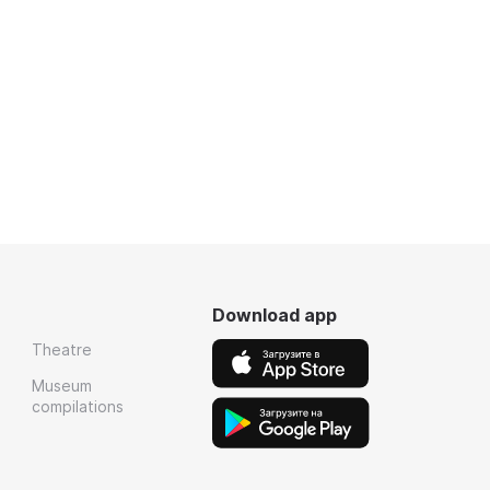
Download app
Theatre
Museum
compilations