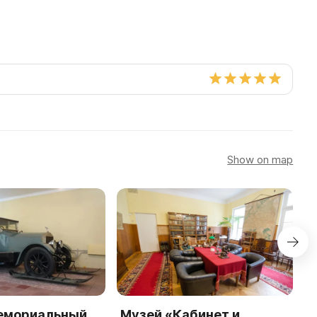
Show on map
емориальный
Музей «Кабинет и
М