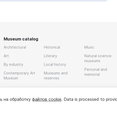
Museum catalog
Architectural
Historical
Music
Art
Literary
Natural science
museums
By industry
Local history
Personal and
Contemporary Art
Museums and
memorial
Museum
reserves
ь на обработку
файлов cookie
. Data is processed to provi
Policy
User agreement
For partners