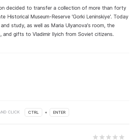
n decided to transfer a collection of more than forty
ate Historical Museum‑Reserve 'Gorki Leninskiye'. Today
t and study, as well as Maria Ulyanova's room, the
 and gifts to Vladimir Ilyich from Soviet citizens.
AND CLICK
CTRL
+
ENTER