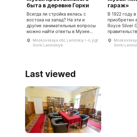
быта в деревне Горки
гараж»
Всегда ли стройка велась с
В 1922 году в
востока на запад? На эти и
приобретен а
другие занимательные вопросы
Royce Silver 
можно найти ответы в Музее
правительств
крестьянского быта. Здесь
был передел
Moskovskaya obl, Leninskiy r-n, pgt
Moskovskaya
можно почувствовать атмосферу
заводе в Пет
Gorki Leninskiye
Gorki Leninsk
прошлого и увидеть, чем жили
части шасси
крест ...
гусе ...
Last viewed