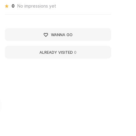
0
No impressions yet
WANNA GO
ALREADY VISITED
0
узей «Усадьба Горки»
Museum 'Memorial