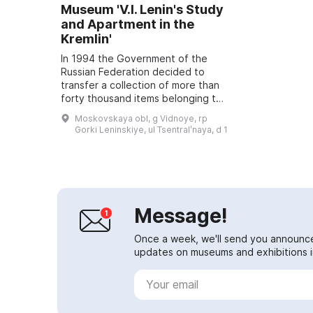
Museum 'V.I. Lenin's Study
and Apartment in the
Kremlin'
In 1994 the Government of the
Russian Federation decided to
transfer a collection of more than
forty thousand items belonging to
V.I. Lenin to the State Historical
Moskovskaya obl, g Vidnoye, rp
Museum‑Reserve 'Gorki Leninskiye'.
Gorki Leninskiye, ul Tsentralʹnaya, d 1
T...
Message!
Once a week, we'll send you announc
updates on museums and exhibitions in