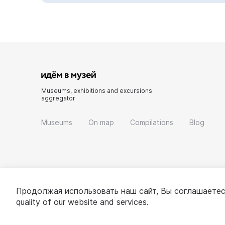
Museums, exhibitions and excursions
aggregator
Museums
On map
Compilations
Blog
Продолжая использовать наш сайт, Вы соглашаетес
quality of our website and services.
© 2022 - 2026 «Idem v muzei»
About project