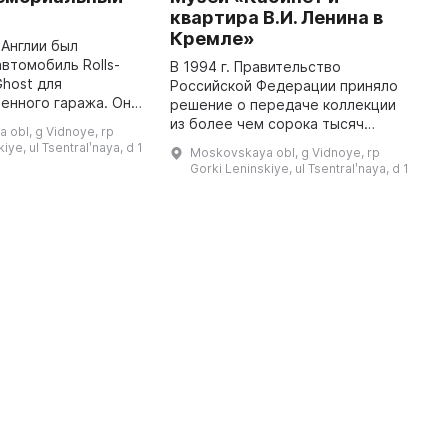
квартира В.И. Ленина в
В
Кремле»
п
 Англии был
X
втомобиль Rolls-
В 1994 г. Правительство
б
Ghost для
Российской Федерации приняло
у
енного гаража. Он
решение о передаче коллекции
п
ан на Путиловском
из более чем сорока тысяч
 obl, g Vidnoye, rp
в
рограде: к ходовой
предметов, принадлежавших В.
iye, ul Tsentralʹnaya, d 1
Moskovskaya obl, g Vidnoye, rp
 были присоединены
И. Ленину, в Государственный
Gorki Leninskiye, ul Tsentralʹnaya, d 1
исторический музей-заповедник
«Гор ...