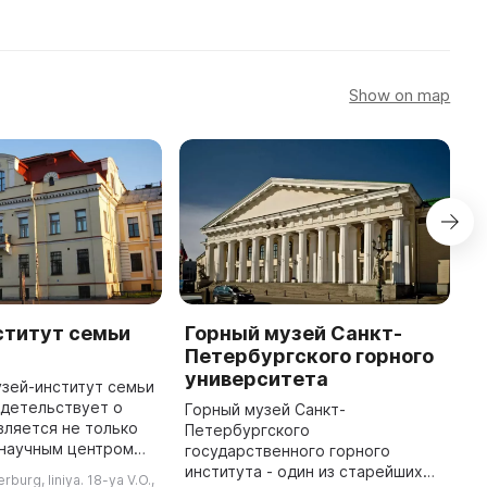
Show on map
ститут семьи
Горный музей Санкт-
Г
Петербургского горного
С
университета
с
зей-институт семьи
н
идетельствует о
Горный музей Санкт-
М
является не только
Петербургского
в
 научным центром
государственного горного
с
наследия великих
института - один из старейших
rburg, liniya. 18-ya V.O.,