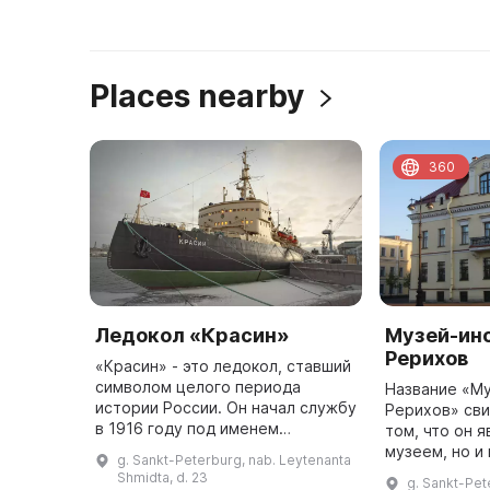
Places nearby
360
Ледокол «Красин»
Музей-ин
Рерихов
«Красин» - это ледокол, ставший
символом целого периода
Название «Му
истории России. Он начал службу
Рерихов» св
в 1916 году под именем
том, что он 
«Святогор», а после революции
музеем, но и
g. Sankt-Peterburg, nab. Leytenanta
был переименован в «Красин». В
по изучению 
Shmidta, d. 23
g. Sankt-Pete