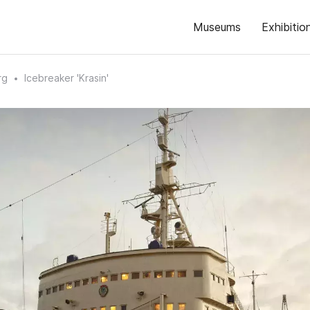
Museums
Exhibitio
rg
Icebreaker 'Krasin'