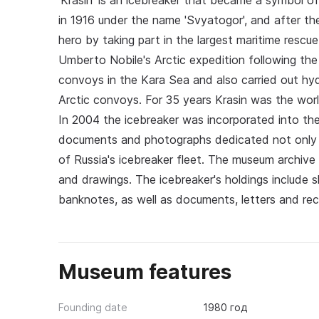
'Krasin' is an icebreaker that became a symbol of 
in 1916 under the name 'Svyatogor', and after th
hero by taking part in the largest maritime rescue
Umberto Nobile's Arctic expedition following the c
convoys in the Kara Sea and also carried out hydr
Arctic convoys. For 35 years Krasin was the world
In 2004 the icebreaker was incorporated into th
documents and photographs dedicated not only to
of Russia's icebreaker fleet. The museum archive 
and drawings. The icebreaker's holdings include 
banknotes, as well as documents, letters and rec
Museum features
Founding date
1980 год