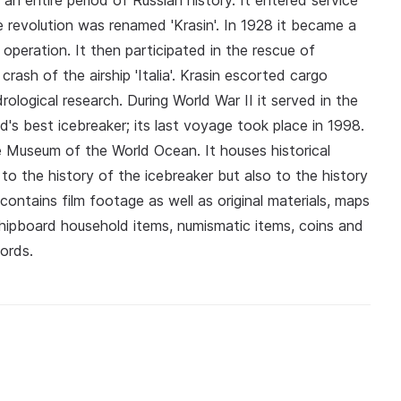
an entire period of Russian history. It entered service
e revolution was renamed 'Krasin'. In 1928 it became a
 operation. It then participated in the rescue of
rash of the airship 'Italia'. Krasin escorted cargo
ological research. During World War II it served in the
's best icebreaker; its last voyage took place in 1998.
e Museum of the World Ocean. It houses historical
 the history of the icebreaker but also to the history
contains film footage as well as original materials, maps
shipboard household items, numismatic items, coins and
ords.