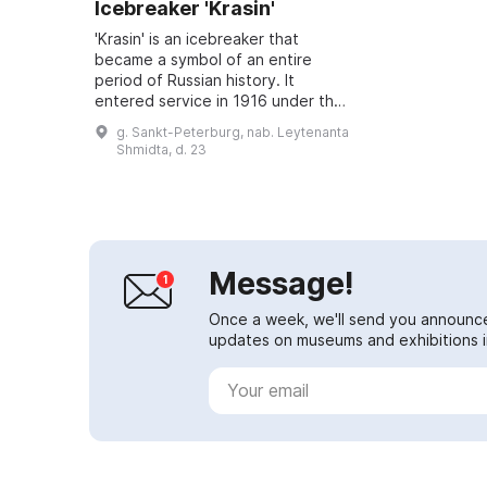
Icebreaker 'Krasin'
'Krasin' is an icebreaker that
became a symbol of an entire
period of Russian history. It
entered service in 1916 under the
name 'Svyatogor', and after the
g. Sankt-Peterburg, nab. Leytenanta
revolution was renamed 'Krasin'. In
Shmidta, d. 23
1928 it ...
Message!
Once a week, we'll send you announc
updates on museums and exhibitions in