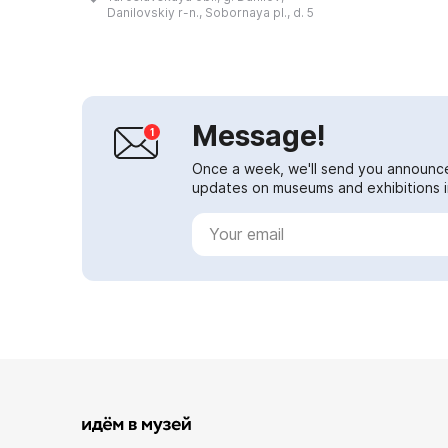
group consisting of historian I. E.
Danilovskiy r-n., Sobornaya pl., d. 5
Bel...
Message!
Once a week, we'll send you announc
updates on museums and exhibitions in