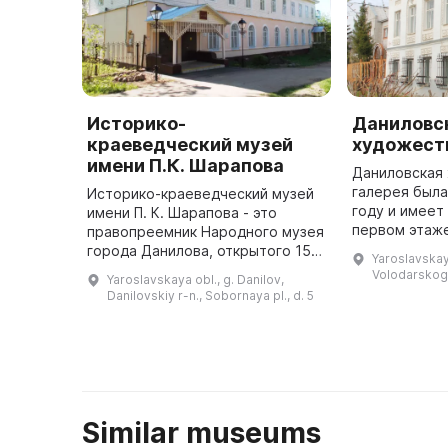
Историко-
Даниловс
краеведческий музей
художест
имени П.К. Шарапова
Даниловская
галерея была
Историко-краеведческий музей
году и имеет
имени П. К. Шарапова - это
первом этаж
правопреемник Народного музея
мастерские и
города Данилова, открытого 15
Yaroslavskaya
творчества, а
сентября 1967 года. В 60-х годах
Volodarskog
Yaroslavskaya obl., g. Danilov,
м. экспозици
прошлого века инициативная
Danilovskiy r-n., Sobornaya pl., d. 5
...
группа из историка Белос ...
Similar museums