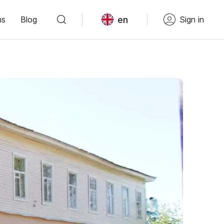
en
ns
Blog
Sign in