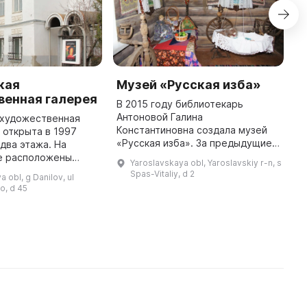
кая
Музей «Русская изба»
И
венная галерея
к
В 2015 году библиотекарь
Ц
Антоновой Галина
 художественная
б
Константиновна создала музей
 открыта в 1997
«Русская изба». За предыдущие
 два этажа. На
В
годы она собрала множество
е расположены
е
Yaroslavskaya obl, Yaroslavskiy r-n, s
предметов крестьянского быта
 салон народного
м
Spas-Vitaliy, d 2
 obl, g Danilov, ul
села Спас-Виталий, и благодаря
 на втором - 130 кв.
о
o, d 45
этому в музе ...
онного помещения.
р
т
п