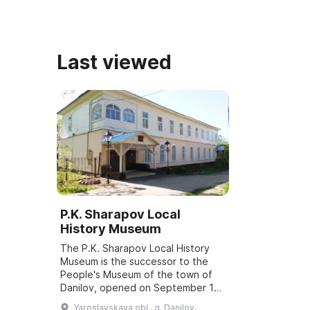
Last viewed
P.K. Sharapov Local
History Museum
The P.K. Sharapov Local History
Museum is the successor to the
People's Museum of the town of
Danilov, opened on September 15,
1967. In the 1960s, an initiative
Yaroslavskaya obl., g. Danilov,