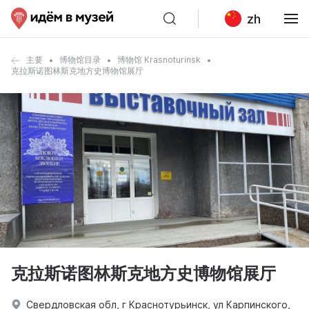
zh
主要
博物馆目录
博物馆 Krasnoturinsk
克拉斯诺图林斯克地方史博物馆展厅
克拉斯诺图林斯克地方史博物馆展厅
Свердловская обл, г Краснотурьинск, ул Карпинского,