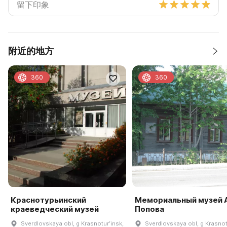
附近的地方
360
360
Краснотурьинский
Мемориальный музей А
краеведческий музей
Попова
Sverdlovskaya obl, g Krasnoturʹinsk,
Sverdlovskaya obl, g Krasnot