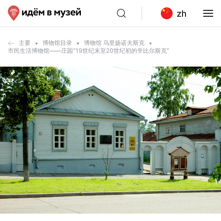
zh
主要
博物馆目录
博物馆 乌里扬诺夫斯克
市民生活博物馆——庄园“19世纪末至20世纪初的辛比尔斯克”