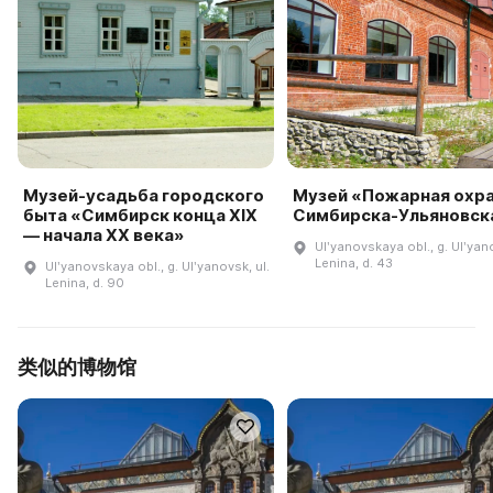
Музей-усадьба городского
Музей «Пожарная охр
быта «Симбирск конца XIX
Симбирска-Ульяновск
— начала XX века»
Ulʹyanovskaya obl., g. Ulʹyano
Lenina, d. 43
Ulʹyanovskaya obl., g. Ulʹyanovsk, ul.
Lenina, d. 90
类似的博物馆