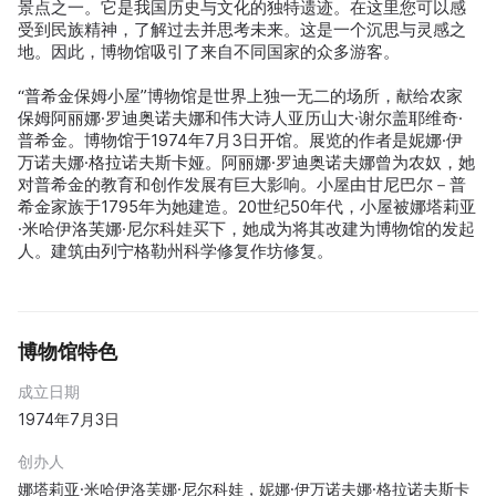
景点之一。它是我国历史与文化的独特遗迹。在这里您可以感
受到民族精神，了解过去并思考未来。这是一个沉思与灵感之
地。因此，博物馆吸引了来自不同国家的众多游客。
“普希金保姆小屋”博物馆是世界上独一无二的场所，献给农家
保姆阿丽娜·罗迪奥诺夫娜和伟大诗人亚历山大·谢尔盖耶维奇·
普希金。博物馆于1974年7月3日开馆。展览的作者是妮娜·伊
万诺夫娜·格拉诺夫斯卡娅。阿丽娜·罗迪奥诺夫娜曾为农奴，她
对普希金的教育和创作发展有巨大影响。小屋由甘尼巴尔－普
希金家族于1795年为她建造。20世纪50年代，小屋被娜塔莉亚
·米哈伊洛芙娜·尼尔科娃买下，她成为将其改建为博物馆的发起
人。建筑由列宁格勒州科学修复作坊修复。
博物馆特色
成立日期
1974年7月3日
创办人
娜塔莉亚·米哈伊洛芙娜·尼尔科娃，妮娜·伊万诺夫娜·格拉诺夫斯卡