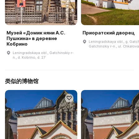
Музей «Домик няни А.С.
Приоратский дворец
Пушкина» в деревне
Leningradskaya obl., g. Gatc
Кобрино
Gatchinskiy r-n., ul. Chkalov
Leningradskaya obl., Gatchinskiy r-
n., d. Kobrino, d. 27
类似的博物馆