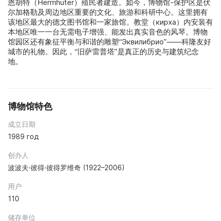
恩胡特（Herrnhuter）殖民者建造。如今，博物馆-保护区是伏
尔加格勒及周边地区重要的文化、旅游和科研中心。这里拥有
该地区最大的德文图书馆和一家旅馆。教堂（кирха）内安装有
本地区唯一一台无需电子增强、能发出真实音色的风琴。博物
馆园区还有象征平衡与和谐的雕塑“Эквилибрио”——科隆友好
城市的礼物。因此，“旧萨雷普塔”是真正的历史与建筑纪念
地。
博物馆特色
成立日期
1989 год
创办人
波波夫·彼得·彼得罗维奇 (1922–2006)
用户
110
储存单位