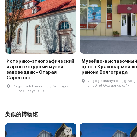
Историко-этнографический
Музейно-выставочный
и архитектурный музей-
центр Красноармейск
заповедник «Старая
района Волгограда
Сарепта»
Volgogradskaya obl., g. Volg
ul. 50 let Oktyabrya, d. 17
Volgogradskaya obl., g. Volgograd,
ul. Izobilʹnaya, d. 10
类似的博物馆