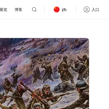
zh
展览
博客
入口