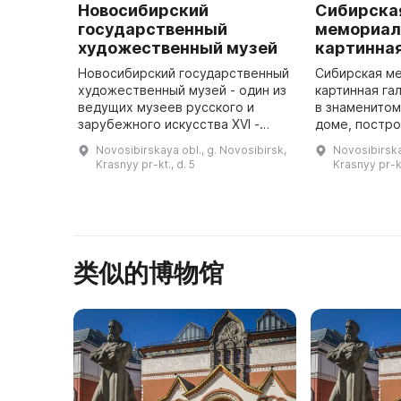
Новосибирский
Сибирска
государственный
мемориал
художественный музей
картинная
Новосибирский государственный
Сибирская м
художественный музей - один из
картинная га
ведущих музеев русского и
в знаменито
зарубежного искусства XVI -
доме, постро
начала XXI века в Сибири. Он был
по проекту А
Novosibirskaya obl., g. Novosibirsk,
Novosibirska
открыт для посетителей в конце
пять выставо
Krasnyy pr-kt., d. 5
Krasnyy pr-kt
1958 года и располага ...
признанных 
类似的博物馆