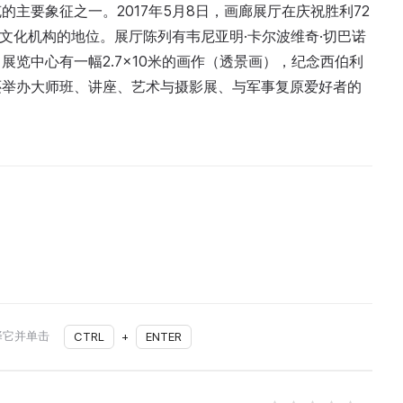
主要象征之一。2017年5月8日，画廊展厅在庆祝胜利72
立文化机构的地位。展厅陈列有韦尼亚明·卡尔波维奇·切巴诺
览中心有一幅2.7×10米的画作（透景画），纪念西伯利
还举办大师班、讲座、艺术与摄影展、与军事复原爱好者的
择它并单击
CTRL
+
ENTER