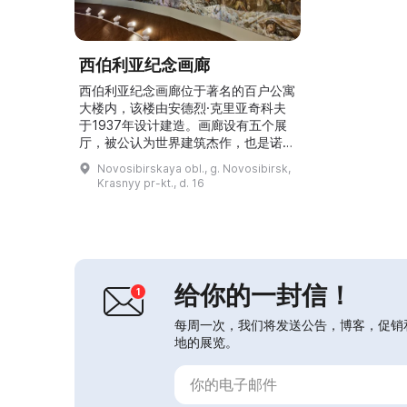
西伯利亚纪念画廊
西伯利亚纪念画廊位于著名的百户公寓
大楼内，该楼由安德烈·克里亚奇科夫
于1937年设计建造。画廊设有五个展
厅，被公认为世界建筑杰作，也是诺沃
西比尔斯克的主要象征之一。2017年5
Novosibirskaya obl., g. Novosibirsk,
月8日，画廊展厅在庆祝胜利72周年前
Krasnyy pr-kt., d. 16
夕向公众开放。2018年3月，画廊获得
了独立文化机构的地位。展厅陈列有韦
尼亚明·卡尔波维奇·切巴诺夫的画作
——这位作者曾参加卫国战争并亲历战
斗。展览中心有一幅2.7×10米的画作
（透景画）...
给你的一封信！
每周一次，我们将发送公告，博客，促销
地的展览。