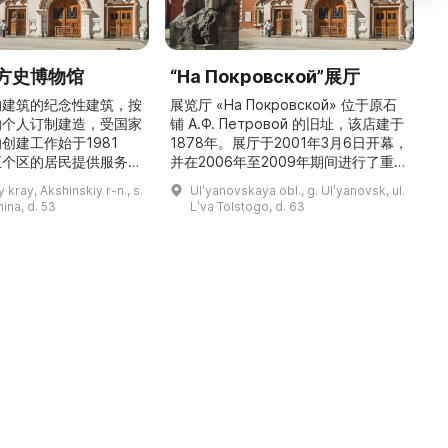
方史博物馆
“На Покровской”展厅
构建筑的纪念性建筑，按
展览厅 «На Покровской» 位于原石
的个人订制建造，受国家
铺 A.Ф. Петровой 的旧址，该店建于
1
创建工作始于1981
1878年。展厅于2001年3月6日开幕，
五个区的居民提供服务，
并在2006年至2009年期间进行了重建
三
罗斯各地区及国外的咨
和现代化改造。如今这里是一处100 平
 kray, Akshinskiy r-n., s.
Ulʹyanovskaya obl., g. Ulʹyanovsk, ul.
陈列吸引学生、教师、大
方米的宽敞场地，配备了现代展览设
筑
nina, d. 53
Lʹva Tolstogo, d. 63
体的关注。博物馆开展有
备、照明与报警系统。这里举办来自俄
志的工作，并举办区际会
罗斯及海外博物馆馆藏、私人收藏以及
（
最有价值的收藏包括：科
其他城市收藏的展览。«На
 的个人馆藏、匠人亚诺夫
Покровской» 展厅通过多种活动吸引
品、画家舍格洛夫 G.А.
了大批观众： ...