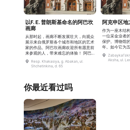
以F. E. 普朗斯基命名的阿巴坎
阿克申区地
画廊
作为一座木结
一位采金业者
从那时起，画廊不断发展壮大，向观众
保护。博物馆的
展示来自俄罗斯各个城市和地区的艺术
年。如今它为
家的作品。阿巴坎画廊欢迎所有愿意前
并接受来自俄
来参观的人，带来难忘的体验！ 阿巴
Zabaykalʹskiy
询。博物馆的
坎画廊的历史始于1976年，当时阿巴
Aksha, ul. Le
Resp. Khakasiya, g. Abakan, ul.
学生及其他群
坎市儿童美术学校的校长 Федор
Shchetinkina, d. 65
关生态与地方
Ефимович Пронских 决定在学校内
议和研讨会。
创建一座画廊。他写信给苏联美术学院
科索娃 V.Я.
通讯院士、俄罗斯苏维埃联邦社会主义
你最近看过吗
I.А. 的手工作
共和国人民艺术家 Б. Я. Ряузов，征
的素描与 ...
询如何更好地组织这项对学校而 ...