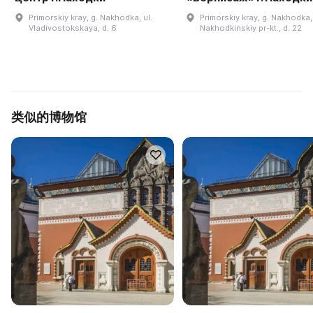
Primorskiy kray, g. Nakhodka, ul.
Primorskiy kray, g. Nakhodka,
Vladivostokskaya, d. 6
Nakhodkinskiy pr-kt., d. 22
类似的博物馆