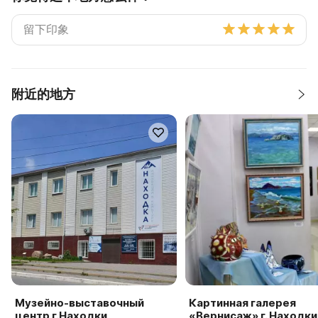
附近的地方
Музейно-выставочный
Картинная галерея
центр г.Находки
«Вернисаж» г. Находки