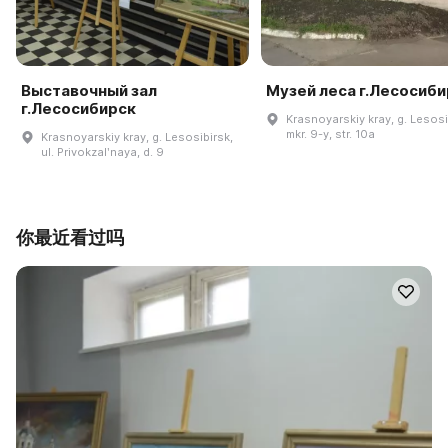
Выставочный зал
Музей леса г.Лесосиб
г.Лесосибирск
Krasnoyarskiy kray, g. Lesosi
mkr. 9-y, str. 10a
Krasnoyarskiy kray, g. Lesosibirsk,
ul. Privokzalʹnaya, d. 9
你最近看过吗