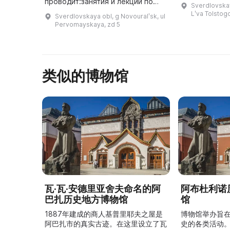
предоставля
проводит:занятия и лекции по
Sverdlovskay
услуги по по
музейным программам.научно-
Lʹva Tolstog
Sverdlovskaya obl, g Novouralʹsk, ul
обслуживани
практические
Pervomayskaya, zd 5
конференции.православные
обрядовые праздники
(Рождество, Пасха, Мас ...
类似的博物馆
瓦·瓦·安德里亚舍夫命名的阿
阿布杜利诺
巴扎历史地方博物馆
馆
1887年建成的商人基普里耶夫之屋是
博物馆举办旨
阿巴扎市的真实古迹。在这里设立了瓦
史的各类活动