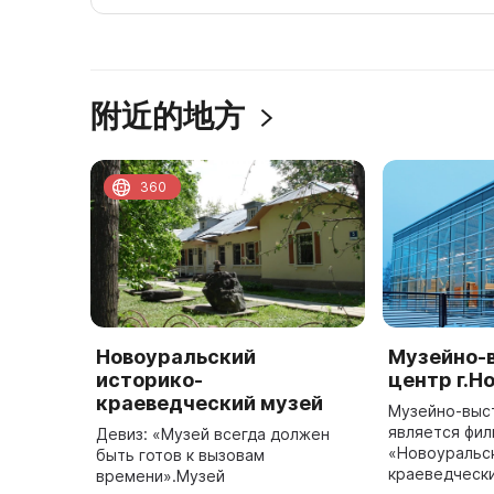
附近的地方
360
Новоуральский
Музейно-
историко-
центр г.Н
краеведческий музей
Музейно-выс
является фи
Девиз: «Музей всегда должен
«Новоуральс
быть готов к вызовам
краеведчески
времени».Музей