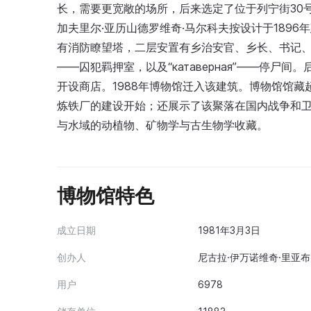
长，需要更宽敞的场所，后来选定了位于列宁街30
加夫里尔·亚历山德罗维奇·马尔科夫按设计于1896
有消防瞭望塔，二层安置有乡治安官、乡长、书记、税
——囚犯羁押室，以及“катаверная”——停
开设商店。1988年博物馆迁入该建筑。博物馆馆藏
炼铁厂的建设开始；还展示了该聚落在国内战争和
与水域的动植物、矿物学与古生物学收藏。
博物馆特色
成立日期
1981年3月3日
创办人
尼古拉·伊万诺维奇·里亚布夫
用户
6978