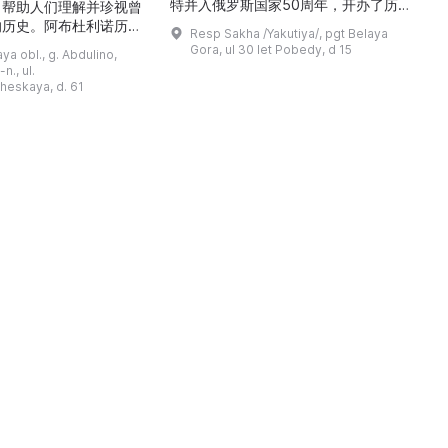
特并入俄罗斯国家50周年，开办了历
，帮助人们理解并珍视曾
商
史与地方志博物馆，该馆是以叶梅连·
的历史。阿布杜利诺历史
Resp Sakha /Yakutiya/, pgt Belaya
雅罗斯拉夫斯基命名的雅库特国立联合
于1966年在当地知名
Gora, ul 30 let Pobedy, d 15
a obl., g. Abdulino,
“北方民族历史与文化”博物馆的分馆。
创建。最初位于共产党街
n., ul.
这对该区来说是件大事。 ...
罗比约夫住宅附属建筑
窗
heskaya, d. 61
党街61号。馆内常设
械
小屋”、“阿布杜利诺的
г
荣耀厅”和“阿布杜利诺：
物馆定期举办旨在推广阿
布杜利诺地区历史 ...