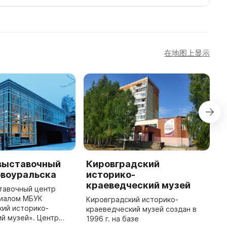
在地图上显示
выставочный
Кировградский
В
овоуральска
историко-
и
краеведческий музей
к
тавочный центр
лиалом МБУК
Кировградский историко-
В
кий историко-
краеведческий музей создан в
к
й музей». Центр
1996 г. на базе
3