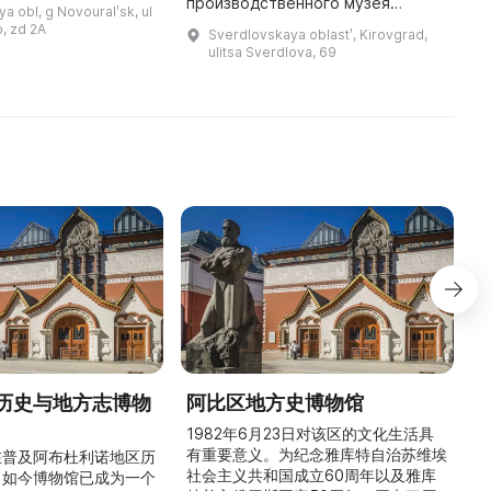
ет комплексные
производственного музея
р
a obl, g Novouralʹsk, ul
дготовке и
Кировградского
з
o, zd 2A
Sverdlovskaya oblastʹ, Kirovgrad,
ю форумов,
медеплавильного комбината.
Б
ulitsa Sverdlova, 69
выставок, конгрессов, конфер ...
Музей показывает историю
ф
Кировградского городского
округа с первых ...
历史与地方志博物
阿比区地方史博物馆
1982年6月23日对该区的文化生活具
有重要意义。为纪念雅库特自治苏维埃
在普及阿布杜利诺地区历
社会主义共和国成立60周年以及雅库
。如今博物馆已成为一个