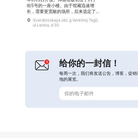
街5号的一座小楼。由于馆藏迅速增
长，需要更宽敞的场所，后来选定了位
于列宁街30号的那座旧石造建筑。该
Sverdlovskaya obl, g Verkhniy Tagil,
建筑由上塔吉尔生铁与炼铁厂厂长加夫
ul Lenina, d 30
里尔·亚历山德罗维奇·马尔科夫按设计
于1896年建造。最初作为乡
（волость）政府办公楼建造，屋顶
设有消防瞭望塔，二层安置有乡治安
官、乡长、书记、税收征缴员和乡长代
表。第一层为消防队、“чиж...
给你的一封信！
每周一次，我们将发送公告，博客，促销
地的展览。