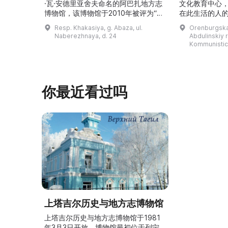
·瓦·安德里亚舍夫命名的阿巴扎地方志
文化教育中心
博物馆，该博物馆于2010年被评为“哈
在此生活的人
卡斯共和国最佳市级博物馆”。博物馆
与地方志博物馆
Resp. Khakasiya, g. Abaza, ul.
Orenburgskay
的陈列以城市及哈卡斯地区自公元前4
人士的倡议下
Naberezhnaya, d. 24
Abdulinskiy r-
–3世纪的历史为主题，展出有箭头、刀
274号商人沃
Kommunistic
具、青铜与银质胸针、石磨等。庄园被
内。现址为共产
坚固的砖墙环绕，院内有宽敞的谷仓和
展览包括“农民
马厩。基普里耶夫之屋是了解阿巴扎历
商人”、“战斗
史并度过难忘时光的绝佳场所。 ...
20世纪”。博
你最近看过吗
上塔吉尔历史与地方志博物馆
上塔吉尔历史与地方志博物馆于1981
年3月3日开放。博物馆最初位于列宁