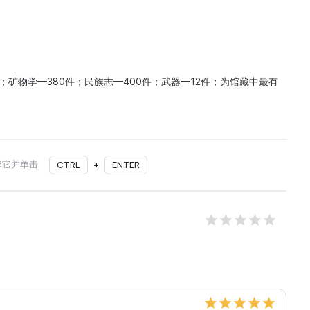
件；矿物学—380件；民族志—400件；武器—12件；为馆藏中最有
择它并单击
CTRL
+
ENTER