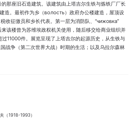
号的那座旧石造建筑。该建筑由上塔吉尔生铁与炼铁厂厂长
年建造。最初作为乡（волость）政府办公楼建造，屋顶设
收征缴员和乡长代表。第一层为消防队、“чижовка”
尸间。后来该楼曾为苏维埃政权机关使用，随后移交给商业组织并
超过11000件。展览呈现了上塔吉尔的起源历史，从生铁与
卫国战争（第二次世界大战）时期的生活；以及乌拉尔森林
（1918-1993）