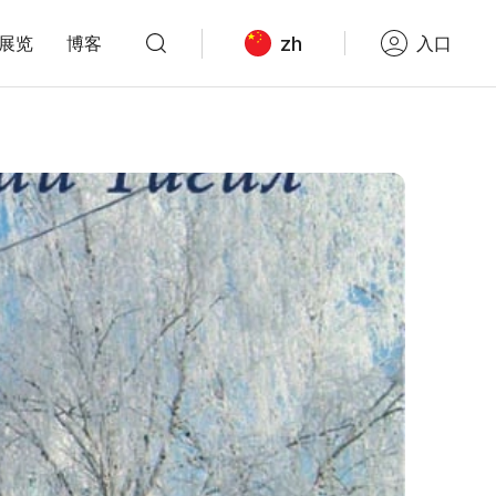
zh
展览
博客
入口