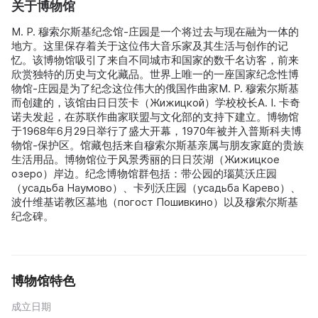
关于博物馆
M. P. 穆索尔斯基纪念馆-庄园是一个将过去与现在融为一体的
地方。这里保存着关于这位伟大音乐家及其生活与创作的记
忆。该博物馆吸引了来自不同城市和国家的数千名访客，前来
欣赏独特的历史与文化藏品。世界上唯一的一座国家纪念性博
物馆-庄园是为了纪念这位伟大的俄国作曲家M. P. 穆索尔斯基
而创建的，该馆由日日茨卡（Жижицкой）学校校长A. I. 卡奇
诺夫发起，在苏联作曲家联盟与文化部的支持下建立。博物馆
于1968年6月29日举行了盛大开幕，1970年被并入普斯科夫博
物馆-保护区。馆藏包括来自穆索尔斯基亲属与朋友家庭的贵族
生活用品。博物馆位于风景秀丽的日日茨湖（Жижицкое
озеро）岸边。纪念博物馆群包括：带公园的瑙莫沃庄园
（усадьба Наумово）、卡列沃庄园（усадьба Карево）、
波什维基诺教区墓地（погост Пошивкино）以及穆索尔斯基
纪念碑。
博物馆特色
成立日期