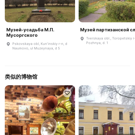
Музей-усадьба М.П.
Музей партизанской с
Мусоргского
Tverskaya obl., Toropetskiy r-
Pozhnya, d. 1
Pskovskaya obl, Kunʹinskiy r-n, d
Naumovo, ul Muzeynaya, d 5
类似的博物馆