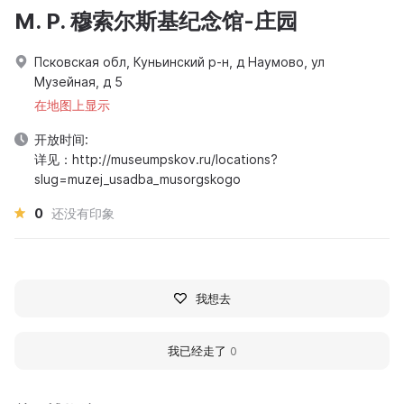
M. P. 穆索尔斯基纪念馆-庄园
Псковская обл, Куньинский р-н, д Наумово, ул
Музейная, д 5
在地图上显示
开放时间:
详见：http://museumpskov.ru/locations?
slug=muzej_usadba_musorgskogo
0
还没有印象
我想去
我已经走了
0