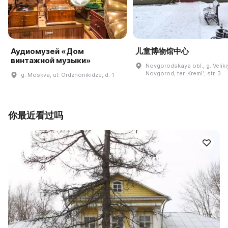
Аудиомузей «Дом
儿童博物馆中心
винтажной музыки»
Novgorodskaya obl., g. Veliki
Novgorod, ter. Kremlʹ, str. 3
g. Moskva, ul. Ordzhonikidze, d. 1
你最近看过吗