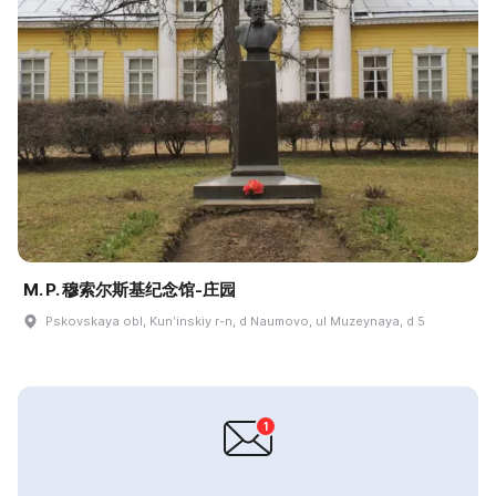
M. P. 穆索尔斯基纪念馆-庄园
Pskovskaya obl, Kunʹinskiy r-n, d Naumovo, ul Muzeynaya, d 5