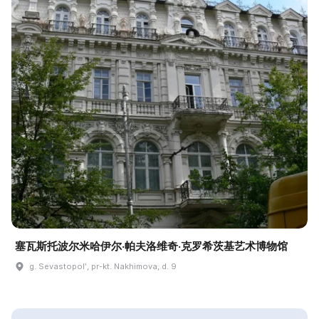
塞瓦斯托波尔米哈伊尔·帕夫洛维奇·克罗希茨基艺术博物馆
g. Sevastopolʹ, pr-kt. Nakhimova, d. 9