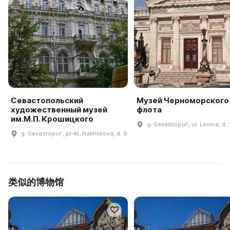
Севастопольский
Музей Черноморского
художественный музей
флота
им.М.П. Крошицкого
g. Sevastopolʹ, ul. Lenina, d. 
g. Sevastopolʹ, pr-kt. Nakhimova, d. 9
类似的博物馆