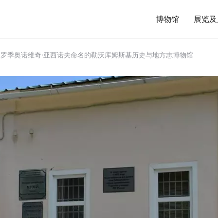
博物馆
展览及
·罗季奥诺维奇·亚西诺夫命名的勒沃库姆斯基历史与地方志博物馆