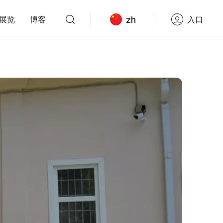
zh
展览
博客
入口