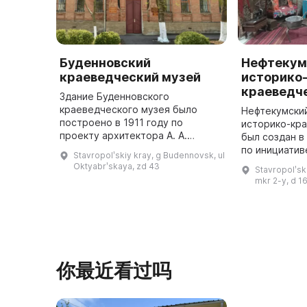
Буденновский
Нефтекум
краеведческий музей
историко
краеведч
Здание Буденновского
краеведческого музея было
Нефтекумски
построено в 1911 году по
историко-кр
проекту архитектора А. А.
был создан в
Шрейбера. До 1987 года здесь
по инициатив
Stavropolʹskiy kray, g Budennovsk, ul
располагался государственный
Николаевича 
Oktyabrʹskaya, zd 43
Stavropolʹsk
банк, а в 1992 году был открыт
директора Н
mkr 2-y, d 1
городской муз ...
средней шко
你最近看过吗