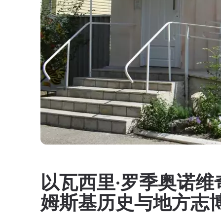
以瓦西里·罗季奥诺维
姆斯基历史与地方志