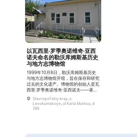
以瓦西里·罗季奥诺维奇·亚西
诺夫命名的勒沃库姆斯基历史
与地方志博物馆
1999年10月8日，勒沃库姆斯基历史
与地方志博物馆开馆，旨在保存和研究
过去的文化遗产。博物馆的创始人是瓦
西里·罗季奥诺维奇·亚西诺夫——著名
的地方志学者。展厅把参观者带到不同
Stavropolʹskiy kray, s
的时代：公元前1–2千年、建有亚速—
Levokumskoye, ul Karla Marksa, d
莫兹多克防线的中世纪时期，以及当时
189
在该地区出现的、如今勒沃库姆居民的
祖先。博物馆展出与这片土地上最早定
居点有关的文物，以及介绍卫国战争重
大战役和参加这些战役的勒沃库姆居民
的展板。在第三展厅...