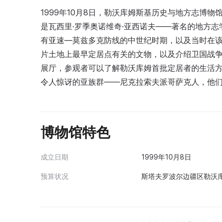
1999年10月8日，勒沃库姆斯基历史与地方志博
是瓦西里·罗季奥诺维奇·亚西诺夫——著名的地方志
有亚速—莫兹多克防线的中世纪时期，以及当时在
片土地上最早定居点有关的文物，以及介绍卫国战
展厅，参观者可以了解勒沃库姆首批定居者的生活
令人惊讶的亚族群——尼克拉索夫派哥萨克人，他们
博物馆特色
成立日期
1999年10月8日
预算状况
斯塔夫罗波尔边疆区勒沃