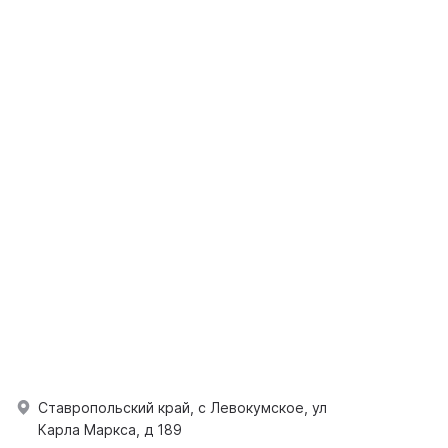
Ставропольский край, с Левокумское, ул
Карла Маркса, д 189