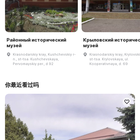
Районный исторический
Крыловский историче
музей
музей
Krasnodarskiy kray, Kushchevskiy r-
Krasnodarskiy kray, Krylovskiy
n., st-tsa. Kushchevskaya,
st-tsa. Krylovskaya, ul.
Pervomayskiy per., d 92
Kooperativnaya, d. 69
你最近看过吗