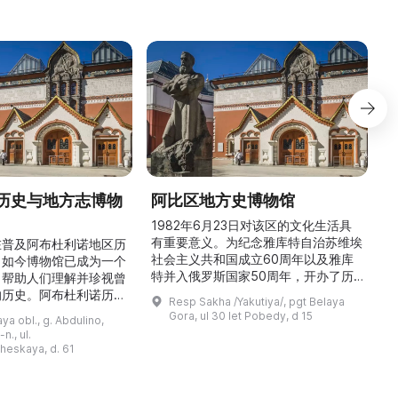
历史与地方志博物
阿比区地方史博物馆
1982年6月23日对该区的文化生活具
有重要意义。为纪念雅库特自治苏维埃
在普及阿布杜利诺地区历
社会主义共和国成立60周年以及雅库
。如今博物馆已成为一个
特并入俄罗斯国家50周年，开办了历
，帮助人们理解并珍视曾
商
史与地方志博物馆，该馆是以叶梅连·
的历史。阿布杜利诺历史
Resp Sakha /Yakutiya/, pgt Belaya
雅罗斯拉夫斯基命名的雅库特国立联合
于1966年在当地知名
Gora, ul 30 let Pobedy, d 15
a obl., g. Abdulino,
“北方民族历史与文化”博物馆的分馆。
创建。最初位于共产党街
n., ul.
这对该区来说是件大事。 ...
罗比约夫住宅附属建筑
窗
heskaya, d. 61
党街61号。馆内常设
械
小屋”、“阿布杜利诺的
г
荣耀厅”和“阿布杜利诺：