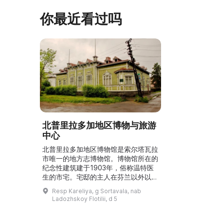
史并度过难忘时光的绝佳场所。 ...
20世纪”。博
你最近看过吗
北普里拉多加地区博物与旅游
中心
北普里拉多加地区博物馆是索尔塔瓦拉
市唯一的地方志博物馆。博物馆所在的
纪念性建筑建于1903年，俗称温特医
生的市宅。宅邸的主人在芬兰以外以外
科医生和社会活动家身份闻名。该建筑
Resp Kareliya, g Sortavala, nab
保留了历史格局和立面，并列入卡累利
Ladozhskoy Flotilii, d 5
阿共和国的文化历史遗产名录。博物馆
的主要展览介绍了北普里拉多加地区的