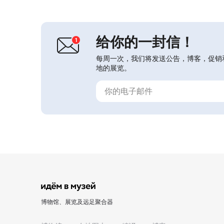
历史及其地质遗产。还可看到古卡累利
人的服饰，以及一个关于卡累利亚烹饪
的展览，可了解传统食谱并尝试在家制
作。博物馆提供有关博物馆...
给你的一封信！
每周一次，我们将发送公告，博客，促销
地的展览。
博物馆、展览及远足聚合器