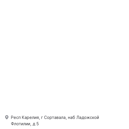
Респ Карелия, г Сортавала, наб Ладожской
Флотилии, д 5