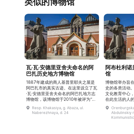
类似的博物馆
瓦·瓦·安德里亚舍夫命名的阿
阿布杜利诺
巴扎历史地方博物馆
馆
1887年建成的商人基普里耶夫之屋是
博物馆举办旨
阿巴扎市的真实古迹。在这里设立了瓦
史的各类活动
·瓦·安德里亚舍夫命名的阿巴扎地方志
文化教育中心
博物馆，该博物馆于2010年被评为“哈
在此生活的人
卡斯共和国最佳市级博物馆”。博物馆
与地方志博物馆
Resp. Khakasiya, g. Abaza, ul.
Orenburgskay
的陈列以城市及哈卡斯地区自公元前4
人士的倡议下
Naberezhnaya, d. 24
Abdulinskiy r-
–3世纪的历史为主题，展出有箭头、刀
274号商人沃
Kommunistic
具、青铜与银质胸针、石磨等。庄园被
内。现址为共产
坚固的砖墙环绕，院内有宽敞的谷仓和
展览包括“农民
马厩。基普里耶夫之屋是了解阿巴扎历
商人”、“战斗