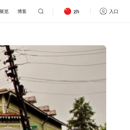
zh
展览
博客
入口