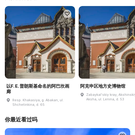
以F. E. 普朗斯基命名的阿巴坎画
阿克申区地方史博物馆
廊
Zabaykalʹskiy kray, Akshinskiy
Aksha, ul. Lenina, d. 53
Resp. Khakasiya, g. Abakan, ul.
Shchetinkina, d. 65
你最近看过吗