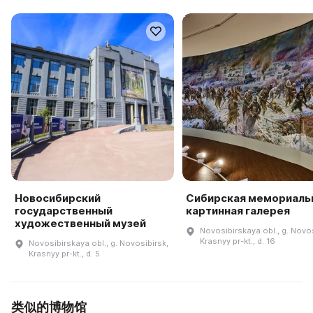
Новосибирский
Сибирская мемориаль
государственный
картинная галерея
художественный музей
Novosibirskaya obl., g. Novos
Krasnyy pr-kt., d. 16
Novosibirskaya obl., g. Novosibirsk,
Krasnyy pr-kt., d. 5
类似的博物馆