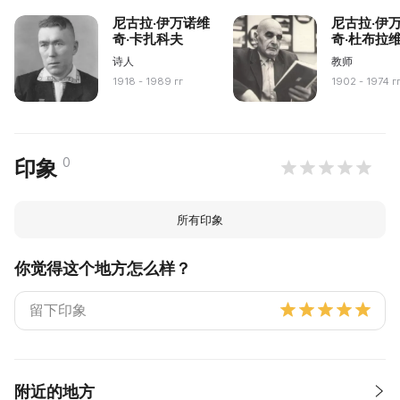
尼古拉·伊万诺维
尼古拉·伊
奇·卡扎科夫
奇·杜布拉
诗人
教师
1918 - 1989 гг
1902 - 1974 г
0
印象
所有印象
你觉得这个地方怎么样？
附近的地方