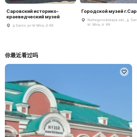
Саровский историко-
Городской музей г.Са
краеведческий музей
Nizhegorodskaya obl., g. Sar
kt. Mira, d. 48
g.Sarov, pr-kt Mira, d 48
你最近看过吗