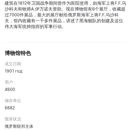
建筑在1812年卫国战争期间曾作为医院使用，由海军上将F.F.乌
沙科夫和牧师A.伊万诺夫资助。现在博物馆有8个展厅，收藏超
过7000件展品，最大的展厅献给俄罗斯海军上将F.F.乌沙科
夫，馆内收藏有一千多件展品，讲述了黑海舰队的创建及这位
伟大海军统帅指挥的军事行动。
博物馆特色
成立日期
1901 год
用户
4800
储存单位
6882
预算状况
俄罗斯联邦主体