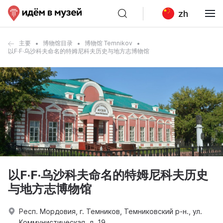
zh
主要
博物馆目录
博物馆 Temnikov
以F·F·乌沙科夫命名的特姆尼科夫历史与地方志博物馆
以F·F·乌沙科夫命名的特姆尼科夫历史
与地方志博物馆
Респ. Мордовия, г. Темников, Темниковский р-н., ул.
Коммунистическая, д. 19