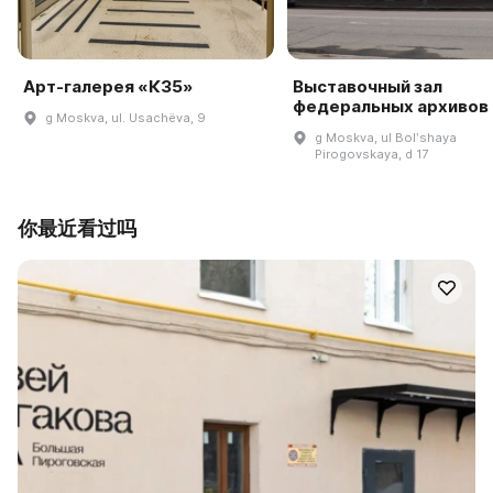
Арт-галерея «К35»
Выставочный зал
федеральных архивов
g Moskva, ul. Usachëva, 9
g Moskva, ul Bolʹshaya
Pirogovskaya, d 17
你最近看过吗