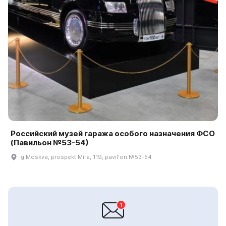
Российский музей гаража особого назначения ФСО
(Павильон №53-54)
g Moskva, prospekt Mira, 119, pavilʹon №53-54