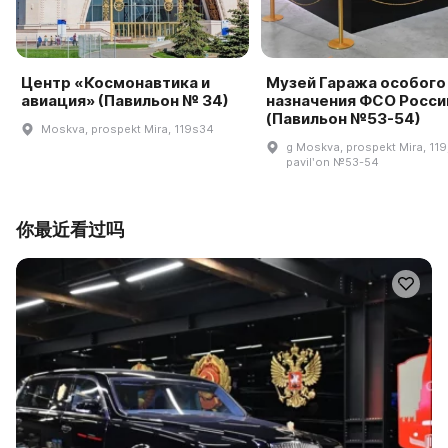
Центр «Космонавтика и
Музей Гаража особого
авиация» (Павильон № 34)
назначения ФСО Росси
(Павильон №53-54)
Moskva, prospekt Mira, 119s34
g Moskva, prospekt Mira, 119
pavilʹon №53-54
你最近看过吗