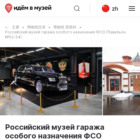
zh
主要
博物馆目录
博物馆 莫斯科
Российский музей гаража особого назначения ФСО (Павильон
№53-54)
Российский музей гаража
особого назначения ФСО