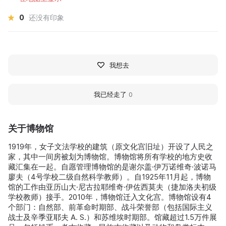
0
还没有印象
我想去
我已经走了
0
关于博物馆
1919年，女子文法学校的建筑（原文化宫旧址）开设了人民之
家，其中一间房被划为博物馆。博物馆将所有学校的地方史收
藏汇集在一起。自愿管理博物馆的是谢尔盖·伊万诺维奇·波诺马
廖夫（4号学校二级自然科学教师）。自1925年11月起，博物
馆的工作由亚历山大·尼古拉耶维奇·伊佐西莫夫（捷加洛夫初级
学校教师）接手。2010年，博物馆迁入文化宫。博物馆设有4
个部门：自然部、前革命时期部、战斗荣誉部（包括国际主义
战士及辛季亚耶夫 A. S.）和苏维埃时期部。馆藏超过1.5万件展