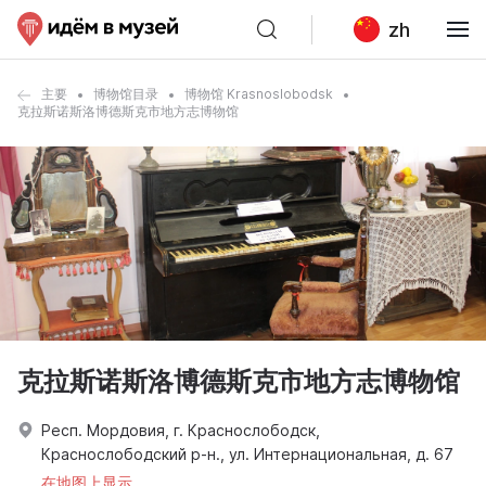
zh
主要
博物馆目录
博物馆 Krasnoslobodsk
克拉斯诺斯洛博德斯克市地方志博物馆
克拉斯诺斯洛博德斯克市地方志博物馆
Респ. Мордовия, г. Краснослободск,
Краснослободский р-н., ул. Интернациональная, д. 67
在地图上显示