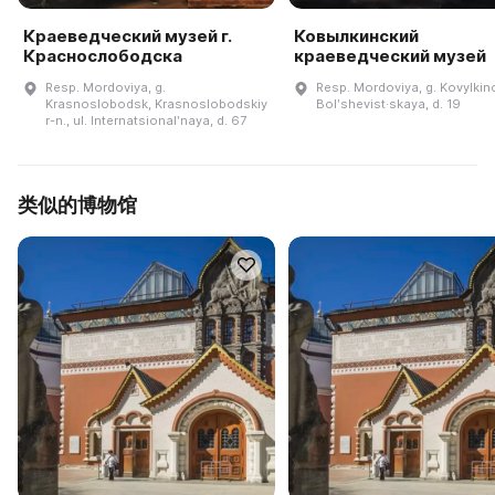
Краеведческий музей г.
Ковылкинский
Краснослободска
краеведческий музей
Resp. Mordoviya, g.
Resp. Mordoviya, g. Kovylkino
Krasnoslobodsk, Krasnoslobodskiy
Bolʹshevist·skaya, d. 19
r-n., ul. Internatsionalʹnaya, d. 67
类似的博物馆