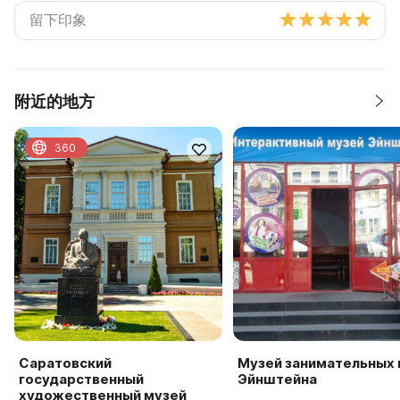
附近的地方
360
Саратовский
Музей занимательных 
государственный
Эйнштейна
художественный музей