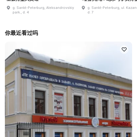
g. Sankt-Peterburg, Aleksandrovskiy
g. Sankt-Peterburg, ul. Kaza
park., d. 4
d. 7
你最近看过吗