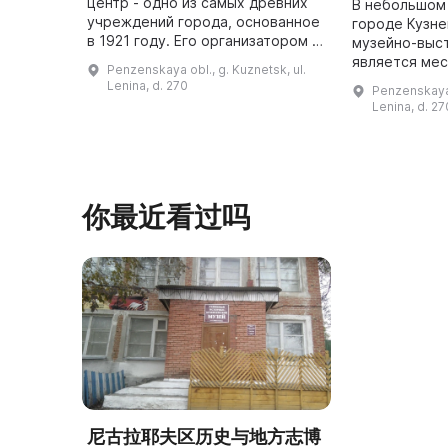
центр - одно из самых древних
В небольшом
учреждений города, основанное
городе Кузне
в 1921 году. Его организатором и
музейно-выс
первым директором был историк
является мес
Penzenskaya obl., g. Kuznetsk, ul.
и художник И. В. Клестов. Музей
собираются 
Lenina, d. 270
Penzenskaya 
расположен в дв ...
принести кра
Lenina, d. 27
держать в п
города и ...
你最近看过吗
尼古拉耶夫区历史与地方志博