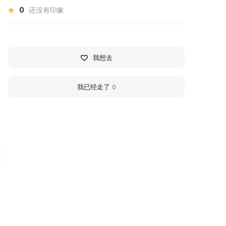
0
还没有印象
我想去
我已经走了
0
иколаевский районный
Kuznetsk Courtyard
сторико-
The Kuznetsk Museum and
раеведческий музей