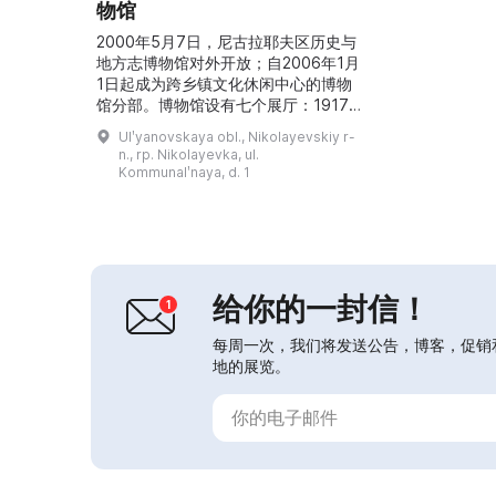
物馆
2000年5月7日，尼古拉耶夫区历史与
地方志博物馆对外开放；自2006年1月
1日起成为跨乡镇文化休闲中心的博物
馆分部。博物馆设有七个展厅：1917
年前的历史、1917年至1941年间地区
Ulʹyanovskaya obl., Nikolayevskiy r-
发展、1941–1945年战争的战斗荣
n., rp. Nikolayevka, ul.
誉、地区后方、地区现状、地区自然以
Kommunalʹnaya, d. 1
及萨马拉航空综合体“ЦСКБ —
Прогресс”的展览厅。博物馆积极开
展青少年爱国主义教育活动，并为高年
级学生设有名为“Истоки”的爱...
给你的一封信！
每周一次，我们将发送公告，博客，促销
地的展览。