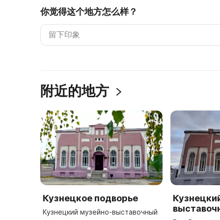
你觉得这个地方怎么样？
附近的地方
Кузнецкое подворье
Кузнецки
выставоч
Кузнецкий музейно-выставочный