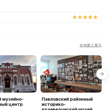
在地图上显示
й музейно-
Павловский районный
Н
ный центр
историко-
и
краеведческий музей
к