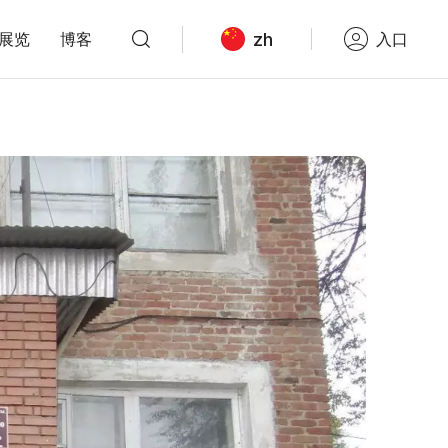
zh
展览
博客
入口