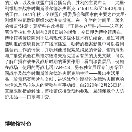
的活动，以及全联盟广播台播音员、胜利的主要声音——尤里·
列维坦在战争时期斯维尔德洛夫斯克（1941年秋至1943年春）
的工作。1941年秋，全联盟广播委员会和国家的主要之声尤里·
列维坦被疏散到斯维尔德洛夫斯克。在一年半的时间里，著名
的短语“注意！莫斯科在此播报！”正是在这里响起——这座老
宅位于拉迪舍夫街与3月8日街的拐角，今日即为博物馆所在。
博物馆将传统陈列手法与现代多媒体技术有机结合。通过可调
透明度的玻璃复原了广播演播室，独特的档案影像中可以看到
播音员工作的情景，并听到他播报紧急消息的录音。馆内展出
与广播委员会在斯维尔德洛夫斯克逗留有关的历史文献，可以
了解广播在战争及战后时期的重要作用，看到珍贵展品，例如
在战场上使用的野战电话ТАИ-43。另有独立展厅专门介绍卫
国战争及战争时期斯维尔德洛夫斯克的生活——展出生活用
品、珍贵档案照片与文献，讲述战争时期斯维尔德洛夫斯克的
生活以及乌拉尔人的劳动与军事功绩。自2020年12月23日起，
直至限制措施解除，博物馆仅接受预约参观，且须佩戴个人防
护用品——口罩与手套。
博物馆特色