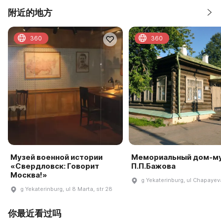
附近的地方
360
360
Музей военной истории
Мемориальный дом-м
«Свердловск: Говорит
П.П.Бажова
Москва!»
g Yekaterinburg, ul Chapayeva
g Yekaterinburg, ul 8 Marta, str 28
你最近看过吗