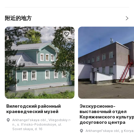
附近的地方
Вилегодский районный
Экскурсионно-
краеведческий музей
выставочный отдел
Коряжемского культу
Arkhangelʹskaya obl., Vilegodskiy r-
досугового центра
n., s. Ilʹinsko-Podomskoye, ul.
Sovet·skaya, d. 16
Arkhangelʹskaya obl, g Korya