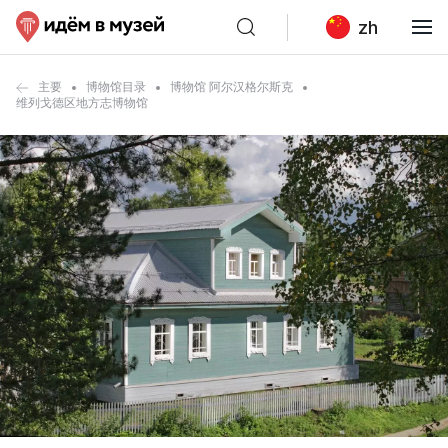
zh
主要
博物馆目录
博物馆 阿尔汉格尔斯克
维列戈德区地方志博物馆