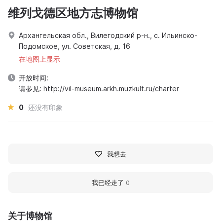
维列戈德区地方志博物馆
Архангельская обл., Вилегодский р-н., с. Ильинско-
Подомское, ул. Советская, д. 16
在地图上显示
开放时间:
请参见: http://vil-museum.arkh.muzkult.ru/charter
0
还没有印象
我想去
我已经走了
0
关于博物馆