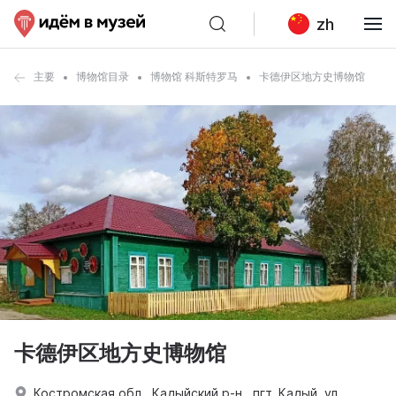
zh
主要
博物馆目录
博物馆 科斯特罗马
卡德伊区地方史博物馆
卡德伊区地方史博物馆
Костромская обл., Кадыйский р-н., пгт. Кадый, ул.