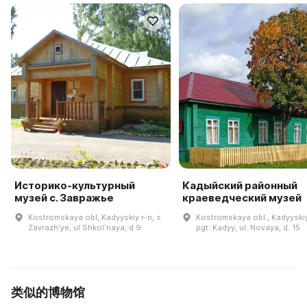
Историко-культурный
Кадыйский районный
музей с. Завражье
краеведческий музей
Kostromskaya obl, Kadyyskiy r-n, s
Kostromskaya obl., Kadyyskiy
Zavrazhʹye, ul Shkolʹnaya, d 9
pgt. Kadyy, ul. Novaya, d. 15
类似的博物馆