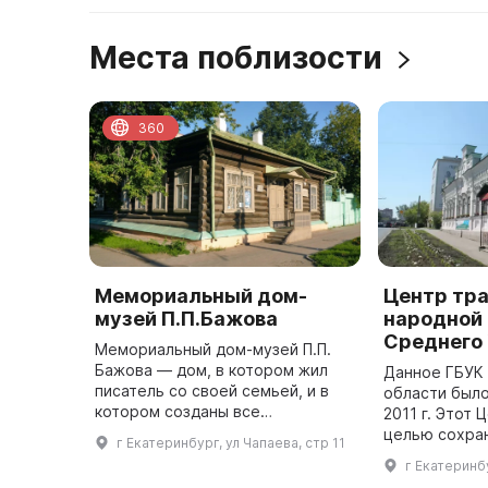
Места поблизости
360
Мемориальный дом-
Центр тр
музей П.П.Бажова
народной
Среднего
Мемориальный дом-музей П.П.
Бажова — дом, в котором жил
Данное ГБУК
писатель со своей семьей, и в
области было
котором созданы все
2011 г. Этот 
знаменитые сказы, вошедшие в
целью сохра
г Екатеринбург, ул Чапаева, стр 11
сборник «Малахитовая
дальнейшего
г Екатеринбу
шкатулка». Музей открыт 3
народных ху