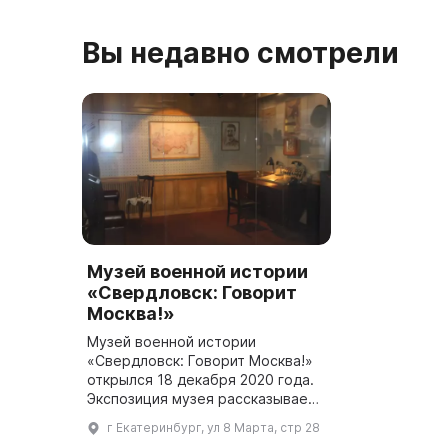
февраля 1969 г., в ...
промыслов, а
Вы недавно смотрели
Музей военной истории
«Свердловск: Говорит
Москва!»
Музей военной истории
«Свердловск: Говорит Москва!»
открылся 18 декабря 2020 года.
Экспозиция музея рассказывает
о деятельности Всесоюзного
г Екатеринбург, ул 8 Марта, стр 28
комитета радиовещания и о