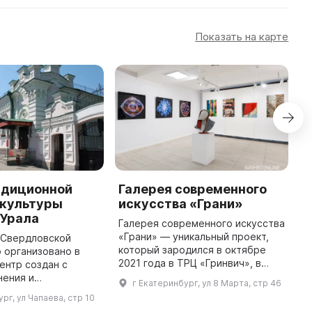
Показать на карте
адиционной
Галерея современного
C
 культуры
искусства «Грани»
C
 Урала
U
Галерея современного искусства
«Грани» — уникальный проект,
 Свердловской
T
который зародился в октябре
 организовано в
I
2021 года в ТРЦ «Гринвич», в
Центр создан с
w
самом центре города
нения и
C
г Екатеринбург, ул 8 Марта, стр 46
Екатеринбурга. Творческое
 распространения
a
рг, ул Чапаева, стр 10
пространство галереи позволяет
дожественных
an