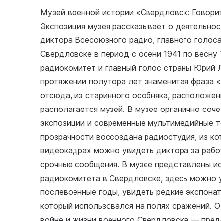
Музей военной истории «Свердловск: Говорит
Экспозиция музея рассказывает о деятельно
диктора Всесоюзного радио, главного голос
Свердловске в период с осени 1941 по весну
радиокомитет и главный голос страны Юрий 
протяжении полутора лет знаменитая фраза «
отсюда, из старинного особняка, расположен
располагается музей. В музее органично со
экспозиции и современные мультимедийные т
прозрачности воссоздана радиостудия, из ко
видеокадрах можно увидеть диктора за рабо
срочные сообщения. В музее представлены и
радиокомитета в Свердловске, здесь можно 
послевоенные годы, увидеть редкие экспонат
который использовался на полях сражений. 
войне и жизни военного Свердловска — пред