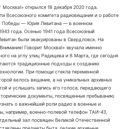
 Москва!» открылся 18 декабря 2020 года.
сти Всесоюзного комитета радиовещания и о работе
а Победы — Юрия Левитана — в военном
 1943 года. Осенью 1941 года Всесоюзный
Левитан были эвакуированы в Свердловск. На
Внимание! Говорит Москва!» звучала именно
ного на углу улиц Радищева и 8 Марта, где сегодня
четаются традиционные подходы к созданию
ехнологии. При помощи стекла переменной
торой велось вещание, а на уникальных архивных
той и услышать запись его голоса, передающего
сторические документы, посвященные пребыванию
узнать о важнейшей роли радио в военные и
ы, например, военно-полевой телефон ТАИ-43,
Отдельный зал посвящен Великой Отечественной
ставлены предметы быта, редкие архивные