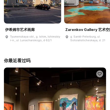
伊希姆市艺术画廊
Zarenkov Gallery 艺术
Tyumenskaya obl., g. Ishim, Ishimskiy
g. Sankt-Peterburg, ul.
r-n., ul. Lunacharskogo, d 62/1
Sotsialisticheskaya, d. 21
你最近看过吗