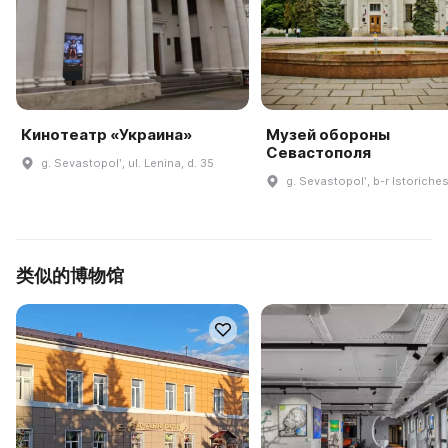
Кинотеатр «Украина»
Музей обороны
Севастополя
g. Sevastopolʹ, ul. Lenina, d. 35
g. Sevastopolʹ, b-r Istorichesk
类似的博物馆