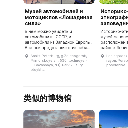
Музей автомобилей и
Историко
мотоциклов «Лошадиная
этнограф
сила»
заповедн
В нем можно увидеть и
Историко-эт
автомобили из СССР, и
музей-запове
автомобили из Западной Европы.
расположен 
Все они представляют из себя
районе Ленин
ценные произведения искусства
между двумя
Sankt-Peterburg, g.Zelenogorsk,
Leningradska
и инженерного творчества.
Симагинское и
Primorskoye sh., 536 (tochneye -
rayon, Perv
Здесь можно посмотреть на
Зеленогорска
ul.Gavannaya, d.1). Park kulʹtury i
poseleniye
автомобили, ко ...
otdykha.
类似的博物馆