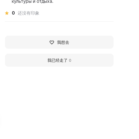
культуры и отдыха.
0
还没有印象
我想去
我已经走了
0