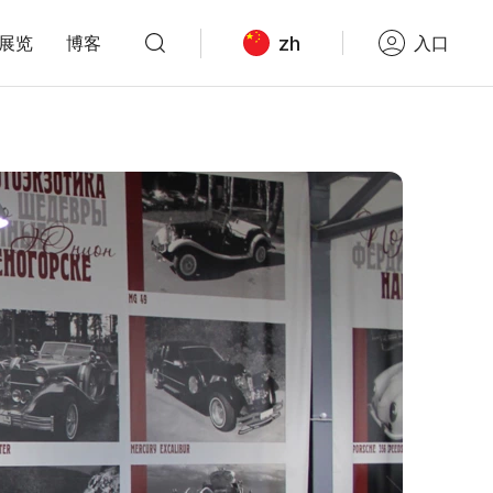
zh
展览
博客
入口