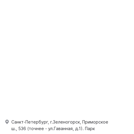
Санкт-Петербург, г.Зеленогорск, Приморское
ш., 536 (точнее - ул.Гаванная, д.1). Парк