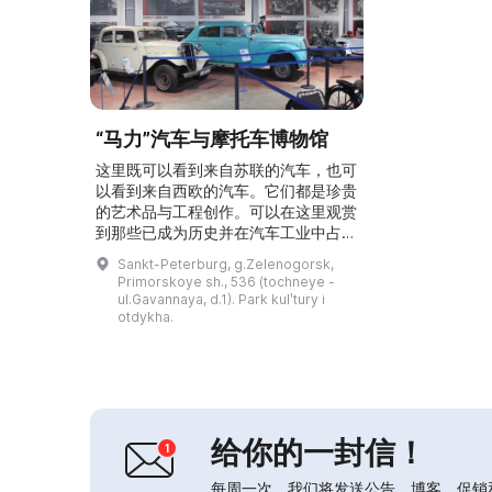
“马力”汽车与摩托车博物馆
这里既可以看到来自苏联的汽车，也可
以看到来自西欧的汽车。它们都是珍贵
的艺术品与工程创作。可以在这里观赏
到那些已成为历史并在汽车工业中占有
一席之地的汽车。在汽车博物馆中可以
Sankt-Peterburg, g.Zelenogorsk,
看到曾属于名人的车辆：尤里·加加
Primorskoye sh., 536 (tochneye -
林、列昂尼德·勃列日涅夫、裕仁（昭
ul.Gavannaya, d.1). Park kulʹtury i
和天皇）、弗拉基米尔·维索茨基、尼
otdykha.
基塔·赫鲁晓夫、玛丽莲·梦露和埃尔维
斯·普雷斯利。这里可以看到一百多辆
珍稀的汽车和摩托车，其中最古老的可
追溯到上世纪30年代。参观...
给你的一封信！
每周一次，我们将发送公告，博客，促销