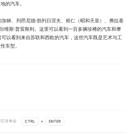
之地的汽车。
加加林、列昂尼德·勃列日涅夫、裕仁（昭和天皇）、弗拉基
埃尔维斯·普雷斯利。这里可以看到一百多辆珍稀的汽车和摩
者可以看到来自苏联和西欧的汽车，这些汽车既是艺术与工
史性车型。
择它并单击
CTRL
+
ENTER