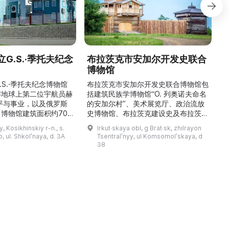
G.S.·季托夫纪念
布拉茨克市安加尔开发史联合
博物馆
\
稳
.S.·季托夫纪念博物馆
布拉茨克市安加尔开发史联合博物馆包
解地球上第二位宇航员赫
括建筑民族学博物馆“О. 列奥诺夫命名
平与事业，以及俄罗斯
的安加尔村”、美术展览厅、政治流放
博物馆建筑面积约700
史博物馆、布拉茨克建设史及布拉茨克
9000多件独特物品。
市史博物馆，以及设有学术图书馆的馆
y, Kosikhinskiy r-n., s.
Irkut·skaya obl, g Brat·sk, zhilrayon
.S.·季托夫的个人物品
藏部。博物馆的主要工作方向为科研、
 ul. Shkolʹnaya, d. 3A
Tsentralʹnyy, ul Komsomolʹskaya, d
带有宇航员签名的报纸、
利用馆藏创建展陈与展览、收集并对馆
38
模型、钱币与奖章收藏、
藏文物进行学术描述、编制与开展讲解
及L-29教练机和“联盟
活动，以及举办艺术沙龙、见面会与节
）”返回舱等展品。展览
庆活动。最有价值的收藏包括：埃文克
产航天的力量与荣耀，追
人的民族学资料及萨满教祭祀用品、
19—20 世纪的圣像与 ...