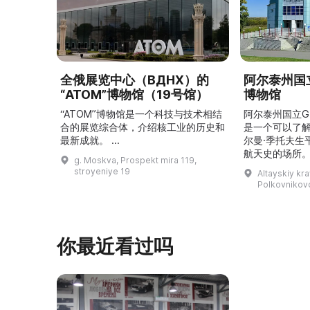
全俄展览中心（ВДНХ）的
阿尔泰州国立
“ATOM”博物馆（19号馆）
博物馆
“ATOM”博物馆是一个科技与技术相结
阿尔泰州国立G
合的展览综合体，介绍核工业的历史和
是一个可以了
最新成就。 ...
尔曼·季托夫生
航天史的场所。
g. Moskva, Prospekt mira 119,
平方米，收藏有
stroyeniye 19
Altayskiy kra
这里可以看到G
Polkovnikovo,
收藏、照片、
航天器和卫星
宇航员食品，以
V（季托夫版本
你最近看过吗
让人感受到国
溯太空飞 ...