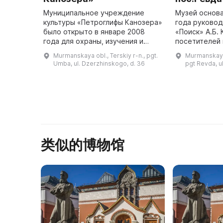
Муниципальное учреждение
Музей основа
культуры «Петроглифы Канозера»
года руковод
было открыто в январе 2008
«Поиск» А.Б.
года для охраны, изучения и
посетителей 
пропаганды комплекса
свои двери 1
Murmanskaya obl., Terskiy r-n., pgt.
Murmanskaya
наскальных рисунков, а также
Комплектова
Umba, ul. Dzerzhinskogo, d. 36
pgt Revda, ul
других исторических мест в
происходило
Терском райо ...
类似的博物馆