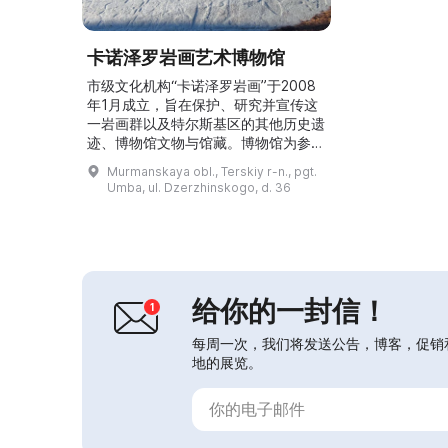
卡诺泽罗岩画艺术博物馆
市级文化机构“卡诺泽罗岩画”于2008
年1月成立，旨在保护、研究并宣传这
一岩画群以及特尔斯基区的其他历史遗
迹、博物馆文物与馆藏。博物馆为参观
者提供导览、旅游服务、讲座与咨询服
Murmanskaya obl., Terskiy r-n., pgt.
务。博物馆定期举办文化活动、儿童
Umba, ul. Dzerzhinskogo, d. 36
营、学校工作坊、创作之夜、讲座及其
他各类活动。此外，博物馆还开展各种
宣传推广活动，以提高该考古遗址的知
名度。...
给你的一封信！
每周一次，我们将发送公告，博客，促销
地的展览。