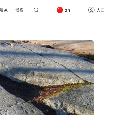
zh
展览
博客
入口