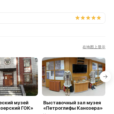
在地图上显示
еский музей
Выставочный зал музея
О
зерский ГОК»
«Петроглифы Канозера»
к
т