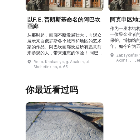
以F. E. 普朗斯基命名的阿巴坎
阿克申区地
画廊
作为一座木结
一位采金业者
从那时起，画廊不断发展壮大，向观众
保护。博物馆的
展示来自俄罗斯各个城市和地区的艺术
年。如今它为
家的作品。阿巴坎画廊欢迎所有愿意前
并接受来自俄
来参观的人，带来难忘的体验！ 阿巴
Zabaykalʹskiy
询。博物馆的
坎画廊的历史始于1976年，当时阿巴
Aksha, ul. Le
Resp. Khakasiya, g. Abakan, ul.
学生及其他群
坎市儿童美术学校的校长 Федор
Shchetinkina, d. 65
关生态与地方
Ефимович Пронских 决定在学校内
议和研讨会。
创建一座画廊。他写信给苏联美术学院
科索娃 V.Я.
通讯院士、俄罗斯苏维埃联邦社会主义
你最近看过吗
I.А. 的手工作
共和国人民艺术家 Б. Я. Ряузов，征
的素描与 ...
询如何更好地组织这项对学校而 ...