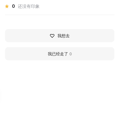
0
还没有印象
我想去
我已经走了
0
тдел истории,
Local History Museum
ультуры и быта
LLC "Lovozersky GOK"
ерских поморов
Revda settlement