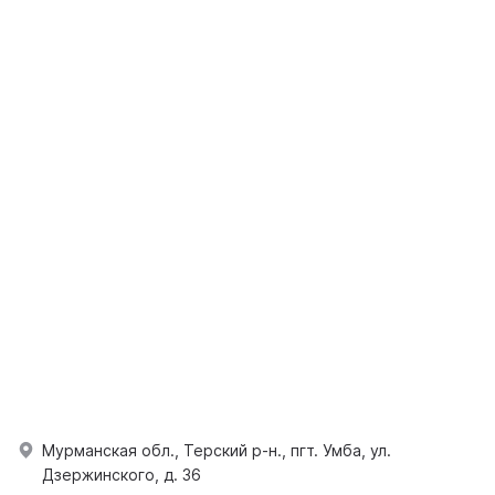
Мурманская обл., Терский р-н., пгт. Умба, ул.
Дзержинского, д. 36