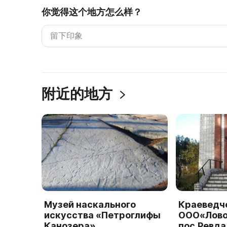
你觉得这个地方怎么样？
附近的地方
Музей наскального
Краеведч
искусства «Петроглифы
ООО«Лово
Канозера»
пос.Ревда