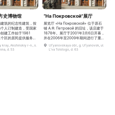
方史博物馆
“На Покровской”展厅
构建筑的纪念性建筑，按
展览厅 «На Покровской» 位于原石
的个人订制建造，受国家
铺 A.Ф. Петровой 的旧址，该店建于
1
创建工作始于1981
1878年。展厅于2001年3月6日开幕，
五个区的居民提供服务，
并在2006年至2009年期间进行了重建
三
罗斯各地区及国外的咨
和现代化改造。如今这里是一处100 平
 kray, Akshinskiy r-n., s.
Ulʹyanovskaya obl., g. Ulʹyanovsk, ul.
陈列吸引学生、教师、大
方米的宽敞场地，配备了现代展览设
筑
nina, d. 53
Lʹva Tolstogo, d. 63
体的关注。博物馆开展有
备、照明与报警系统。这里举办来自俄
志的工作，并举办区际会
罗斯及海外博物馆馆藏、私人收藏以及
（
最有价值的收藏包括：科
其他城市收藏的展览。«На
 的个人馆藏、匠人亚诺夫
Покровской» 展厅通过多种活动吸引
品、画家舍格洛夫 G.А.
了大批观众： ...