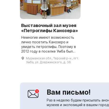
Выставочный зал музея
«Петроглифы Канозера»
Немногие имеют возможность
лично посетить Канозеро и
увидеть петроглифы. Поэтому в
2012 году в поселке Умба был
открыт выставочный зал, где на
Мурманская обл., Терский р-н., пгт.
постоянной экспозиции
Умба, ул. Дзержинского, д. 36
воспроизводятся наскальные
изображе...
Вам письмо!
Раз в неделю будем присылать анон
музеев и экспозиций в вашем город