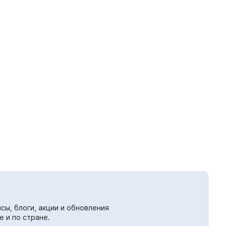
сы, блоги, акции и обновления
е и по стране.