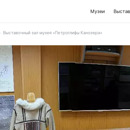
Музеи
Выстав
Выставочный зал музея «Петроглифы Канозера»