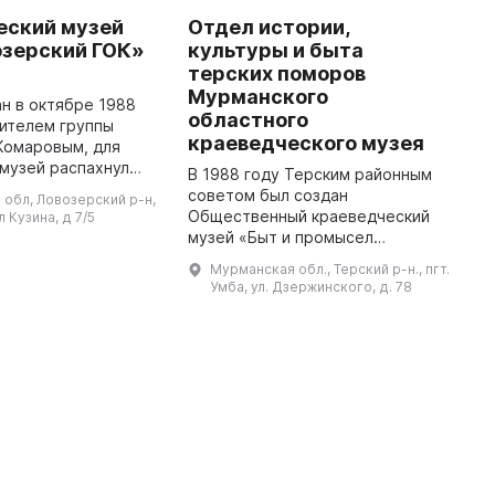
еский музей
Отдел истории,
L
зерский ГОК»
культуры и быта
L
терских поморов
R
Мурманского
н в октябре 1988
T
областного
ителем группы
O
краеведческого музея
 Комаровым, для
"
музей распахнул
o
В 1988 году Терским районным
 ноября 1989 года.
N
советом был создан
обл, Ловозерский р-н,
ние фондов
c
Общественный краеведческий
л Кузина, д 7/5
 путем сбора
музей «Быт и промысел
информации ( ...
поморов» на базе Сельского
Мурманская обл., Терский р-н., пгт.
дома культуры п. Умбы. В 1991
Умба, ул. Дзержинского, д. 78
году Людмилой Валентиновной
Пановой был основа ...