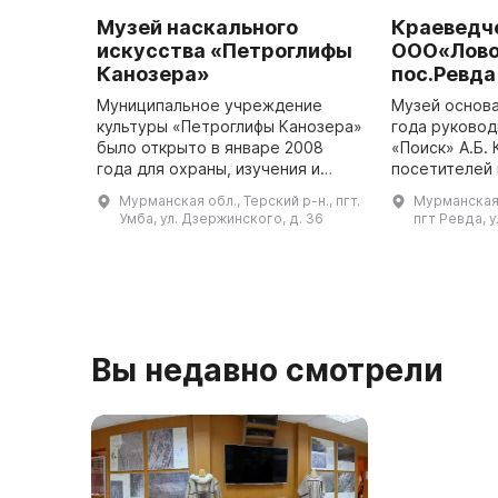
Музей наскального
Краеведч
искусства «Петроглифы
ООО«Лово
Канозера»
пос.Ревда
Муниципальное учреждение
Музей основа
культуры «Петроглифы Канозера»
года руковод
было открыто в январе 2008
«Поиск» А.Б.
года для охраны, изучения и
посетителей 
пропаганды комплекса
свои двери 1
Мурманская обл., Терский р-н., пгт.
Мурманская 
наскальных рисунков, а также
Комплектова
Умба, ул. Дзержинского, д. 36
пгт Ревда, у
других исторических мест в
происходило
Терском райо ...
Вы недавно смотрели