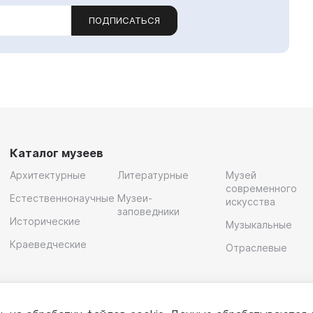
ПОДПИСАТЬСЯ
Каталог музеев
Архитектурные
Литературные
Музей
современного
Естественнонаучные
Музеи-
искусства
заповедники
Исторические
Музыкальные
Краеведческие
Отраслевые