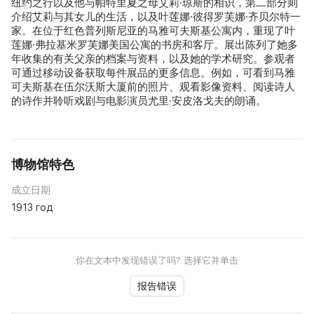
纽约之行以及他与帕特里夏之母艾莉·琼斯的相识，第二部分则
介绍艾莉与其女儿的生活，以及叶莲娜·彼得罗芙娜·齐贝尔特一
家。在位于红色普列斯尼亚的马雅可夫斯基公寓内，重现了叶
莲娜·弗拉基米罗芙娜美国公寓的书房和客厅。展出陈列了她多
年收集的有关父亲的档案与资料，以及她的学术研究。参观者
可通过移动设备获取每件展品的更多信息。例如，可看到马雅
可夫斯基在伍尔沃斯大厦前的照片、观看影像资料、阅读诗人
的诗作并聆听戏剧与电影演员尤里·安皮洛戈夫的朗诵。
博物馆特色
成立日期
1913 год
你在文本中发现错误了吗? 选择它并单击
报告错误