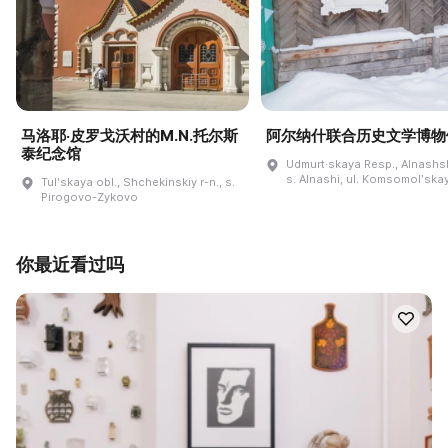
马洛耶·皮罗戈沃村的M.N.托尔斯
阿尔纳什联合历史文学博物
泰纪念馆
Udmurt·skaya Resp., Alnashski
s. Alnashi, ul. Komsomolʹskay
Tulʹskaya obl., Shchekinskiy r-n., s.
Pirogovo-Zykovo
你最近看过吗