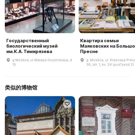
Государственный
Квартира семьи
биологический музей
Маяковских на Большо
им.К.А. Тимирязева
Пресне
g Moskva, ul Malaya Gruzinskaya, d
g. Moskva, ul. Krasnaya Presn
15
36, str. 1, kv. 24 (podʺyezd 2)
类似的博物馆