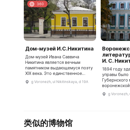
360
Дом-музей И.С.Никитина
Воронежс
литератур
Дом-музей Ивана Саввича
И. С. Ники
Никитина является вечным
памятником выдающемуся поэту
1894 году з
XIX века. Это единственное
управы было 
сохранившееся здание из
Губернского 
g Voronezh, ul Nikitinskaya, d 19A
комплекса постоялого двора,
воронежской
построенное в 1846 году. Музей
содержащего
g Voronezh, 
был открыт 4 ...
в том числе 
Алексея Коль
Никитина. ...
类似的博物馆