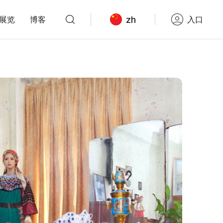
zh
展览
博客
入口