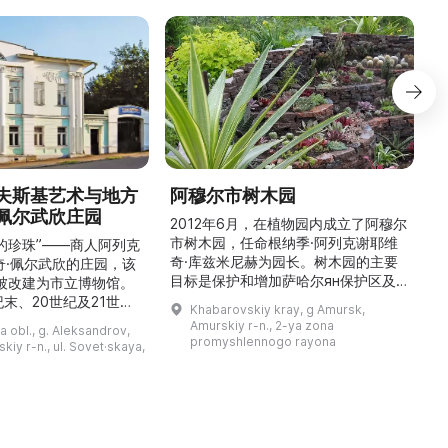
夫斯基艺术与地方
阿穆尔市树木园
佩尔武欣庄园
2012年6月，在植物园内成立了阿穆尔
市树木园，任命根纳季·阿列克谢耶维
的珍珠”——商人阿列克
奇·库兹米尼赫为园长。树木园的主要
世
奇·佩尔武欣的庄园，该
目标是保护和增加萨哈尔ян保护区及
年被改建为市立博物馆。
红豆杉林的植被，并创建远东地区稀有
纪末、20世纪及21世纪
Khabarovskiy kray, g Amursk,
和药用植物及露地栽培植物的种植区。
艺美术大师的作品，有助
Amurskiy r-n., 2-ya zona
a obl., g. Aleksandrov,
树木园尤其以其收集的列入红色名录的
1
德罗夫地区的艺术创作。
promyshlennogo rayona
kiy r-n., ul. Sovet·skaya,
远东植物而自豪（尖叶红豆杉、
建
时展览与常设展览，同时
Microbiota属、萨金特杜松、馨香卫
1
剧化的导览，以及面向成
矛、施里彭巴赫杜鹃）。树木园的设立
后
作坊。还可为亚历山德罗
旨在保护远东珍贵和受保护的植物，开
中小学机构预约外出博物
展科学研究，进行审美 ...