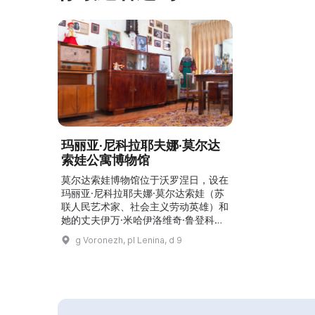
玛丽亚·尼科拉耶夫娜·莫尔达
索娃公寓博物馆
莫尔达索娃博物馆位于沃罗涅日，设在
玛丽亚·尼科拉耶夫娜·莫尔达索娃（苏
联人民艺术家、社会主义劳动英雄）和
她的丈夫伊万·米哈伊洛维奇·鲁登科
1958年至1997年居住的公寓内。博物
g Voronezh, pl Lenina, d 9
馆的陈列包括日常生活用品、演出服
装、信件、照片、文件、乐器，以及玛
丽亚·莫尔达索娃原创短小民谣
（частушки）全集。同时可以观看她
参与的电影和电视节目。这里举办民俗
节目，邀请参观者了解俄罗斯的习俗和