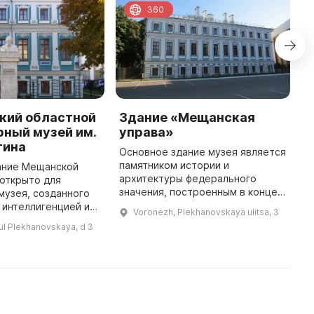
360
кий областной
Здание «Мещанская
М
ный музей им.
управа»
М
тина
Основное здание музея является
В
памятником истории и
Н
дание Мещанской
архитектуры федерального
о
открыто для
значения, построенным в конце
п
музея, созданного
60-х - начале 70-х годов XVIII
С
 интеллигенцией и
Voronezh, Plekhanovskaya ulitsa, 3
века в стиле провинциального
С
 ценные коллекции,
ul Plekhanovskaya, d 3
барокко. В настоящее время в
Н
произведения
здан ...
цова и Ивана