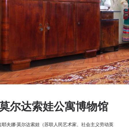
·莫尔达索娃公寓博物馆
拉耶夫娜·莫尔达索娃（苏联人民艺术家、社会主义劳动英