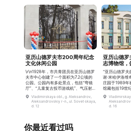
亚历山德罗夫市200周年纪念
亚历山德罗
文化休闲公园
志博物馆，
\r\n1928年，市共青团员在亚历山德罗
“亚历山德罗夫
夫市中心创建了一个面积为7.2公顷的
谢·米哈伊洛维
公园。公园内有多处景点，包括“弯镜
庄园于1989
厅”、“儿童复古投币游戏机”、气压射
馆藏包括19世
击场、“儿童之城”游乐区、户外健身器
初艺术家与工
Vladimirskaya obl., g. Aleksandrov,
Vladimirskay
材“Воркаут”、免费儿童游乐设施、游
于了解亚历山
Aleksandrovskiy r-n., ul. Sovet·skaya,
Aleksandrovs
乐项目“Веломобиль”、充气蹦床“吉
博物馆举办临
d. 12
d. 16
普”。2019年，作为“城市环境塑造”项
提供传统与戏
目的一部分，公园进行了部分整治：新
人和儿童的工
舞台建成，新的观景平台和中央林荫大
夫区的学前和
你最近看过吗
道得到完善，并安装了视 ...
馆课程。 ...