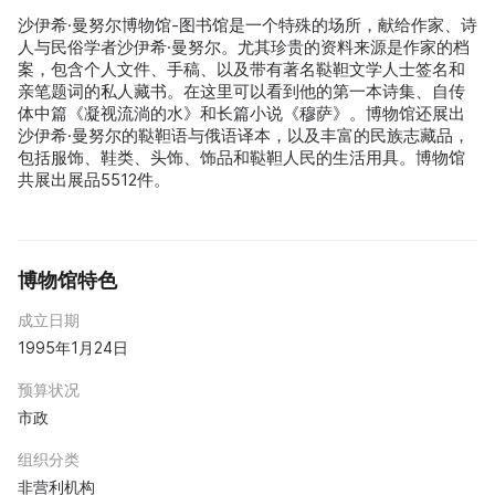
沙伊希·曼努尔博物馆-图书馆是一个特殊的场所，献给作家、诗
人与民俗学者沙伊希·曼努尔。尤其珍贵的资料来源是作家的档
案，包含个人文件、手稿、以及带有著名鞑靼文学人士签名和
亲笔题词的私人藏书。在这里可以看到他的第一本诗集、自传
体中篇《凝视流淌的水》和长篇小说《穆萨》。博物馆还展出
沙伊希·曼努尔的鞑靼语与俄语译本，以及丰富的民族志藏品，
包括服饰、鞋类、头饰、饰品和鞑靼人民的生活用具。博物馆
共展出展品5512件。
博物馆特色
成立日期
1995年1月24日
预算状况
市政
组织分类
非营利机构