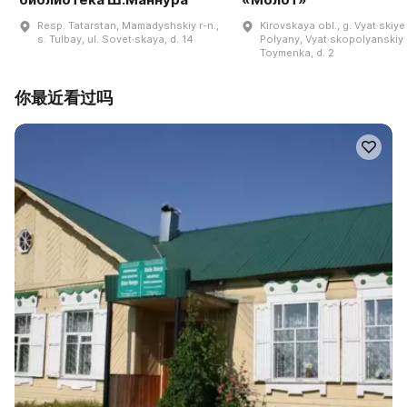
Resp. Tatarstan, Mamadyshskiy r-n.,
Kirovskaya obl., g. Vyat·skiye
s. Tulbay, ul. Sovet·skaya, d. 14
Polyany, Vyat·skopolyanskiy r-
Toymenka, d. 2
你最近看过吗