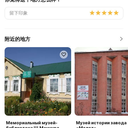
附近的地方
Мемориальный музей-
Музей истории завода
библиотека Ш.Маннура
«Молот»