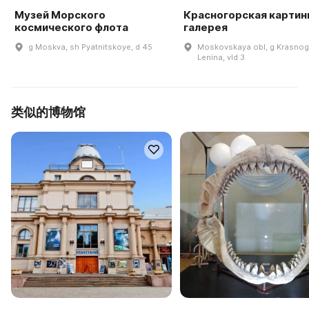
Музей Морского
Красногорская картин
космического флота
галерея
g Moskva, sh Pyatnitskoye, d 45
Moskovskaya obl, g Krasnogo
Lenina, vld 3
类似的博物馆