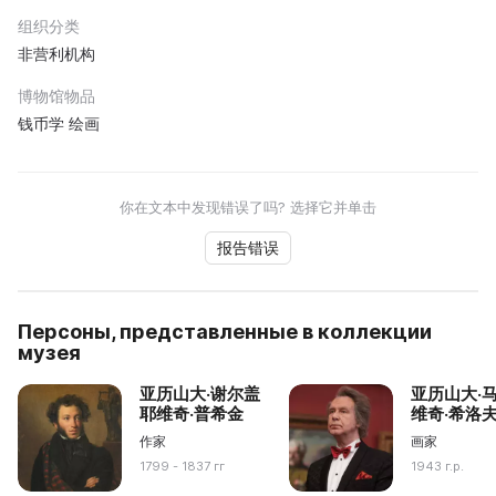
组织分类
非营利机构
博物馆物品
钱币学 绘画
你在文本中发现错误了吗? 选择它并单击
报告错误
Персоны, представленные в коллекции
музея
亚历山大·谢尔盖
亚历山大·
耶维奇·普希金
维奇·希洛
作家
画家
1799 - 1837 гг
1943 г.р.