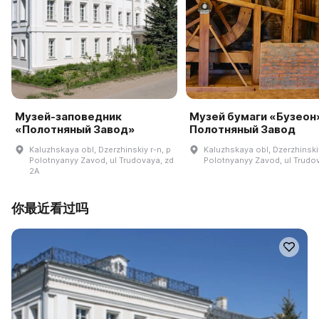
Музей-заповедник
Музей бумаги «Бузеон»
«Полотняный Завод»
Полотняный Завод
Kaluzhskaya obl, Dzerzhinskiy r-n, p
Kaluzhskaya obl, Dzerzhinskiy
Polotnyanyy Zavod, ul Trudovaya, zd
Polotnyanyy Zavod, ul Trudov
2A
你最近看过吗