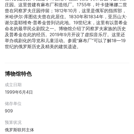
庄园。这里曾建有麻布厂和造纸厂。1755年，叶卡捷琳娜二世
曾在冈察罗夫庄园停留；1812年10月，这里是俄军的指挥部，
米哈伊尔·库图佐夫曾在此居住。1830年和1834年，亚历山大·
谢尔盖耶维奇·普希金曾到访此地。19世纪末，这里有以普希金
命名的最早民众剧院之一。博物馆介绍了冈察罗夫家族的历史
及普希金在此的经历。2019年9月开设了虚拟音乐厅。这里还
举办戏剧化的导览和儿童活动。参观“麻布厂”可以了解18—19
世纪的俄罗斯历史及精美的建筑遗迹。
博物馆特色
成立日期
1999年6月4日
储存单位
909
预算状况
俄罗斯联邦主体