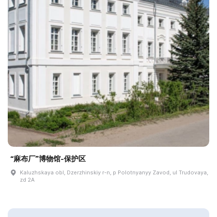
“麻布厂”博物馆-保护区
Kaluzhskaya obl, Dzerzhinskiy r-n, p Polotnyanyy Zavod, ul Trudovaya,
zd 2A