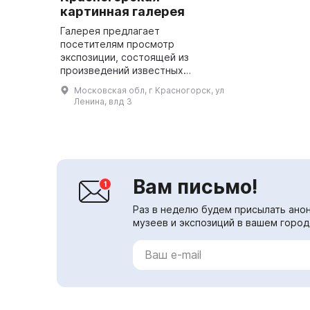
картинная галерея
Галерея предлагает
посетителям просмотр
экспозиции, состоящей из
произведений известных
российских и зарубежных
Московская обл, г Красногорск, ул
художников. В настоящее время
Ленина, влд 3
здесь можно увидеть работы А.
С. Пушкина, И. Е. Репина, А....
Вам письмо!
Раз в неделю будем присылать анон
музеев и экспозиций в вашем город