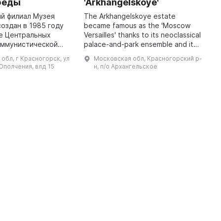
беды
'Arkhangelskoye'
T
e
й филиал Музея
The Arkhangelskoye estate
Ru
оздан в 1985 году
became famous as the 'Moscow
C
е Центральных
Versailles' thanks to its neoclassical
A.
оммунистической
palace-and-park ensemble and its
ского Союза и
extremely rich art collections. It
обл, г Красногорск, ул
Московская обл, Красногорский р-
еской единой
belonged to the Golitsyn princes
Ополчения, влд 15
н, п/о Архангельское
нии в качестве
from ...
Мемориального ...