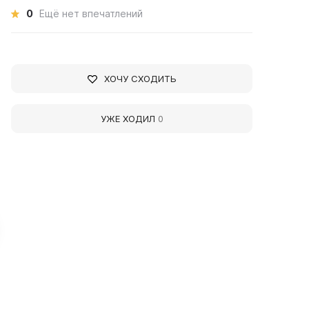
0
Ещё нет впечатлений
ХОЧУ СХОДИТЬ
УЖЕ ХОДИЛ
0
rasnogorsk Art Gallery
Krasnogorsk Branch o