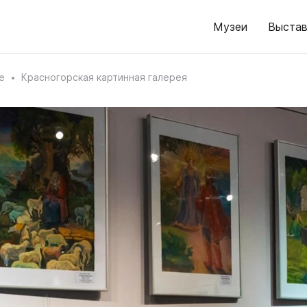
Музеи
Выстав
е
Красногорская картинная галерея