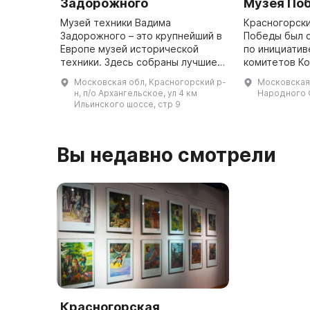
Задорожного
Музея По
Музей техники Вадима
Красногорски
Задорожного – это крупнейший в
Победы был с
Европе музей исторической
по инициатив
техники. Здесь собраны лучшие
комитетов К
раритетные экспонаты прошлого
партии Совет
Московская обл, Красногорский р-
Московская 
столетия: боевая техника,
Социалистич
н, п/о Архангельское, ул 4 км
Народного 
оружие, редкие образцы
партии Герма
Ильинского шоссе, стр 9
авиации, мото ...
Вы недавно смотрели
Красногорская